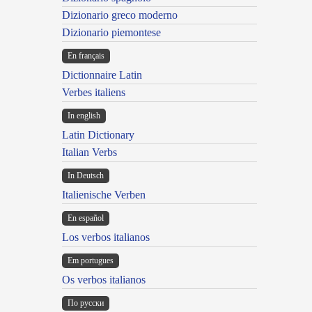
Dizionario greco moderno
Dizionario piemontese
En français
Dictionnaire Latin
Verbes italiens
In english
Latin Dictionary
Italian Verbs
In Deutsch
Italienische Verben
En español
Los verbos italianos
Em portugues
Os verbos italianos
По русски