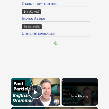
Итальянские глаголы
Στα ελληνικά
Ιταλικό Λεξικό
Ën piemontèis
Dissionari piemontèis
×
Now Playing
Play Video
×