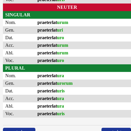
NEUTER
SINGULAR
Nom.
praeterlat
urum
Gen.
praeterlat
uri
Dat.
praeterlat
uro
Acc.
praeterlat
urum
Abl.
praeterlat
urum
Voc.
praeterlat
uro
PLURAL
Nom.
praeterlat
ura
Gen.
praeterlat
urorum
Dat.
praeterlat
uris
Acc.
praeterlat
ura
Abl.
praeterlat
ura
Voc.
praeterlat
uris