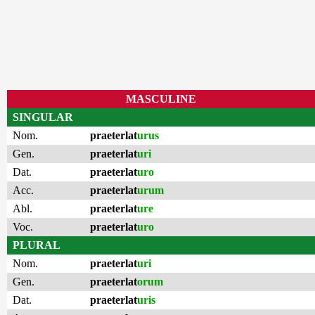
MASCULINE
SINGULAR
Nom.
praeterlat
urus
Gen.
praeterlat
uri
Dat.
praeterlat
uro
Acc.
praeterlat
urum
Abl.
praeterlat
ure
Voc.
praeterlat
uro
PLURAL
Nom.
praeterlat
uri
Gen.
praeterlat
orum
Dat.
praeterlat
uris