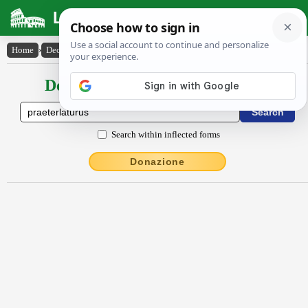
Latin Dictionary
Home
›
Declensions / Conjugations
›
praeterlatūrūs
Declensions / Conjugations latin
Search within inflected forms
Donazione