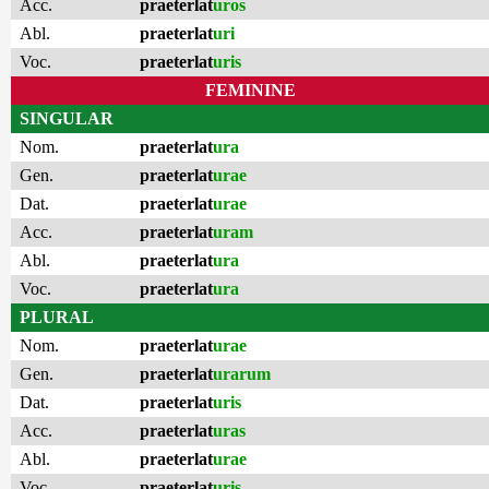
Acc.
praeterlat
uros
Abl.
praeterlat
uri
Voc.
praeterlat
uris
FEMININE
SINGULAR
Nom.
praeterlat
ura
Gen.
praeterlat
urae
Dat.
praeterlat
urae
Acc.
praeterlat
uram
Abl.
praeterlat
ura
Voc.
praeterlat
ura
PLURAL
Nom.
praeterlat
urae
Gen.
praeterlat
urarum
Dat.
praeterlat
uris
Acc.
praeterlat
uras
Abl.
praeterlat
urae
Voc.
praeterlat
uris