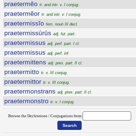
praetermĕo
tr. and intr. v. I conjug.
praetermĕor
tr. and intr. v. I conjug.
praetermissĭo
fem. noun III decl.
praetermissūrūs
adj. fut. part.
praetermissus
adj. perf. part. I cl.
praetermissus
adj. perf. inf.
praetermittens
adj. pres. part. II cl.
praetermitto
tr. v. III conjug.
praetermittor
tr. v. III conjug.
praetermonstrans
adj. pres. part. II cl.
praetermonstro
tr. v. I conjug.
Browse the Declensions / Conjugations from: