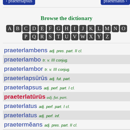
‹ praeterlapsus
praeterlatus ›
Browse the dictionary
A
B
C
D
E
F
G
H
I
J
K
L
M
N
O
P
Q
R
S
T
U
V
W
X
Y
Z
praeterlambens
adj. pres. part. II cl.
praeterlambo
tr. v. III conjug.
praeterlambor
tr. v. III conjug.
praeterlapsūrūs
adj. fut. part.
praeterlapsus
adj. perf. part. I cl.
praeterlatūrūs
adj. fut. part.
praeterlatus
adj. perf. part. I cl.
praeterlatus
adj. perf. inf.
praetermĕans
adj. pres. part. II cl.