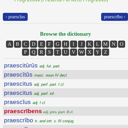
‹ praescĭus
praescrībo ›
Browse the dictionary
A
B
C
D
E
F
G
H
I
J
K
L
M
N
O
P
Q
R
S
T
U
V
W
X
Y
Z
praescitūrūs
adj. fut. part.
praescītŭs
masc. noun IV decl.
praescitus
adj. perf. part. I cl.
praescitus
adj. perf. inf.
praescĭus
adj. I cl.
praescrībens
adj. pres. part. II cl.
praescrībo
tr. and intr. v. III conjug.