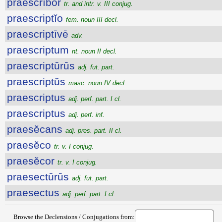
praescrībor
tr. and intr. v. III conjug.
praescriptĭo
fem. noun III decl.
praescriptīvē
adv.
praescriptum
nt. noun II decl.
praescriptūrūs
adj. fut. part.
praescriptŭs
masc. noun IV decl.
praescriptus
adj. perf. part. I cl.
praescriptus
adj. perf. inf.
praesĕcans
adj. pres. part. II cl.
praesĕco
tr. v. I conjug.
praesĕcor
tr. v. I conjug.
praesectūrūs
adj. fut. part.
praesectus
adj. perf. part. I cl.
Browse the Declensions / Conjugations from: