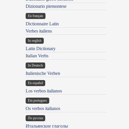
Dizionario piemontese
En français
Dictionnaire Latin
Verbes italiens
In english
Latin Dictionary
Italian Verbs
In Deutsch
Italienische Verben
En español
Los verbos italianos
Em portugues
Os verbos italianos
По русски
Итальянские глаголы