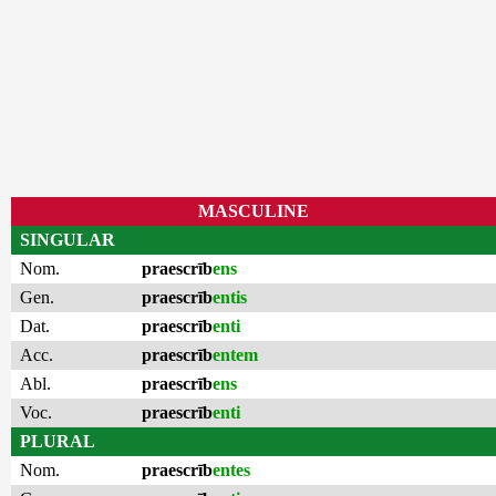
MASCULINE
SINGULAR
Nom.
praescrīb
ens
Gen.
praescrīb
entis
Dat.
praescrīb
enti
Acc.
praescrīb
entem
Abl.
praescrīb
ens
Voc.
praescrīb
enti
PLURAL
Nom.
praescrīb
entes