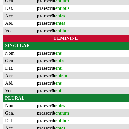
Gen.
praescrīb
entium
Dat.
praescrīb
entibus
Acc.
praescrīb
entes
Abl.
praescrīb
entes
Voc.
praescrīb
entibus
FEMININE
SINGULAR
Nom.
praescrīb
ens
Gen.
praescrīb
entis
Dat.
praescrīb
enti
Acc.
praescrīb
entem
Abl.
praescrīb
ens
Voc.
praescrīb
enti
PLURAL
Nom.
praescrīb
entes
Gen.
praescrīb
entium
Dat.
praescrīb
entibus
Acc.
praescrīb
entes