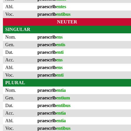
Abl.
praescrīb
entes
Voc.
praescrīb
entibus
NEUTER
SINGULAR
Nom.
praescrīb
ens
Gen.
praescrīb
entis
Dat.
praescrīb
enti
Acc.
praescrīb
ens
Abl.
praescrīb
ens
Voc.
praescrīb
enti
PLURAL
Nom.
praescrīb
entia
Gen.
praescrīb
entium
Dat.
praescrīb
entibus
Acc.
praescrīb
entia
Abl.
praescrīb
entia
Voc.
praescrīb
entibus