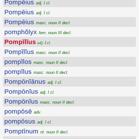
Pompēius
adj. I cl.
Pompēius
adj. I cl.
Pompēius
masc. noun II decl.
pomphŏlyx
fem. noun III decl.
Pompĭlĭus
adj. I cl.
Pompĭlĭus
masc. noun II decl.
pompĭlos
masc. noun II decl.
pompĭlus
masc. noun II decl.
Pompōnĭānus
adj. I cl.
Pompōnĭus
adj. I cl.
Pompōnĭus
masc. noun II decl.
pompōsē
adv.
pompōsus
adj. I cl.
Pomptīnum
nt. noun II decl.