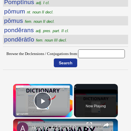
Pomptīnus
adj. I cl.
pōmum
nt. noun II decl.
pōmus
fem. noun II decl.
pondĕrans
adj. pres. part. II cl.
pondĕrātĭo
fem. noun III decl.
Browse the Declensions / Conjugations from:
×
Now Playing
Play Video
×
How to Add and Remove Words in Your Google Docs Personal Dictionary