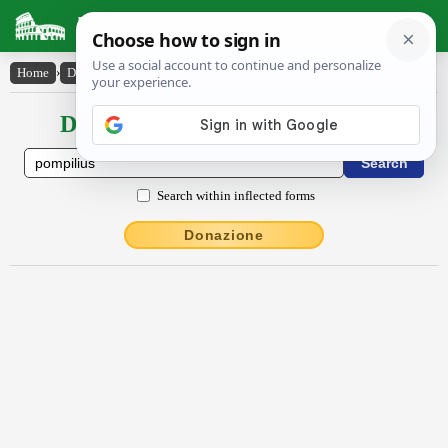
Latin Dictionary
Home
›
Declensions / Conjugations
›
Pompĭlĭus
Declensions / Conjugations latin
Search within inflected forms
Donazione