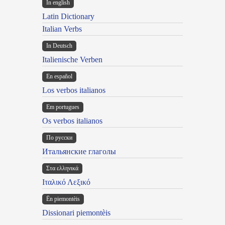
In english
Latin Dictionary
Italian Verbs
In Deutsch
Italienische Verben
En español
Los verbos italianos
Em portugues
Os verbos italianos
По русски
Итальянские глаголы
Στα ελληνικά
Ιταλικό Λεξικό
Ën piemontèis
Dissionari piemontèis