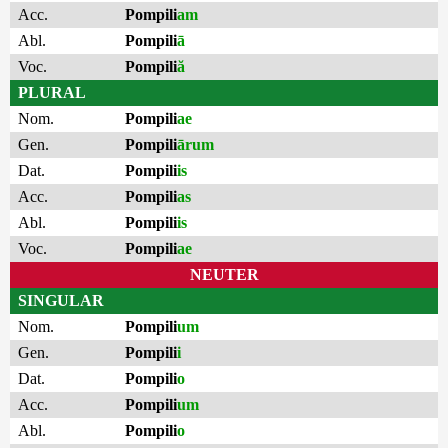
Acc.
Pompili
am
Abl.
Pompili
ā
Voc.
Pompili
ă
PLURAL
Nom.
Pompili
ae
Gen.
Pompili
ārum
Dat.
Pompili
is
Acc.
Pompili
as
Abl.
Pompili
is
Voc.
Pompili
ae
NEUTER
SINGULAR
Nom.
Pompili
um
Gen.
Pompili
i
Dat.
Pompili
o
Acc.
Pompili
um
Abl.
Pompili
o