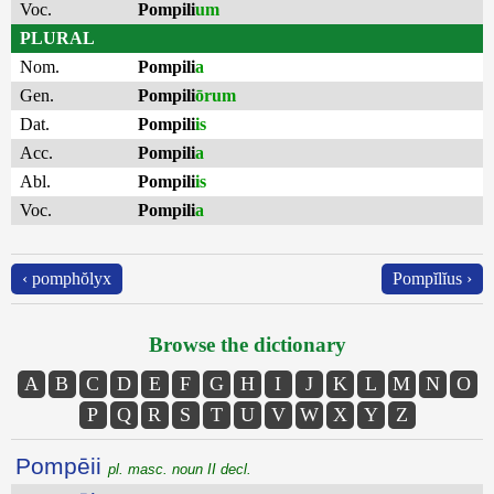
Voc.
Pompili
um
PLURAL
Nom.
Pompili
a
Gen.
Pompili
ōrum
Dat.
Pompili
is
Acc.
Pompili
a
Abl.
Pompili
is
Voc.
Pompili
a
‹ pomphŏlyx
Pompĭlĭus ›
Browse the dictionary
A
B
C
D
E
F
G
H
I
J
K
L
M
N
O
P
Q
R
S
T
U
V
W
X
Y
Z
Pompēii
pl. masc. noun II decl.