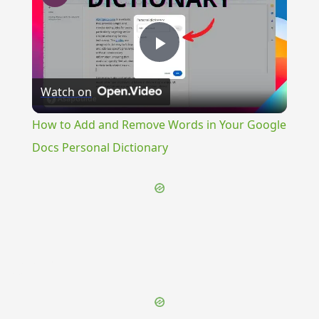
Play
Watch on
Video
How to Add and Remove Words in Your Google
Docs Personal Dictionary
{{ID:POMPILIUS100}}
---CACHE---