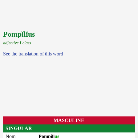
Pompĭlĭus
adjective I class
See the translation of this word
MASCULINE
SINGULAR
Nom.
Pompili
us