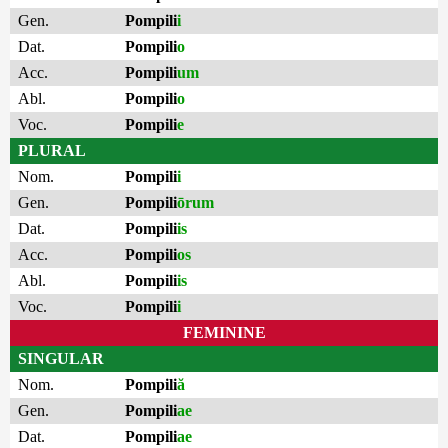
Gen.
Pompili
i
Dat.
Pompili
o
Acc.
Pompili
um
Abl.
Pompili
o
Voc.
Pompili
e
PLURAL
Nom.
Pompili
i
Gen.
Pompili
ōrum
Dat.
Pompili
is
Acc.
Pompili
os
Abl.
Pompili
is
Voc.
Pompili
i
FEMININE
SINGULAR
Nom.
Pompili
ă
Gen.
Pompili
ae
Dat.
Pompili
ae