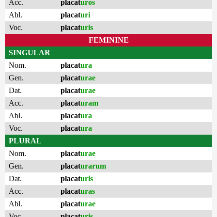
Acc.
placat
uros
Abl.
placat
uri
Voc.
placat
uris
FEMININE
SINGULAR
Nom.
placat
ura
Gen.
placat
urae
Dat.
placat
urae
Acc.
placat
uram
Abl.
placat
ura
Voc.
placat
ura
PLURAL
Nom.
placat
urae
Gen.
placat
urarum
Dat.
placat
uris
Acc.
placat
uras
Abl.
placat
urae
Voc.
placat
uris