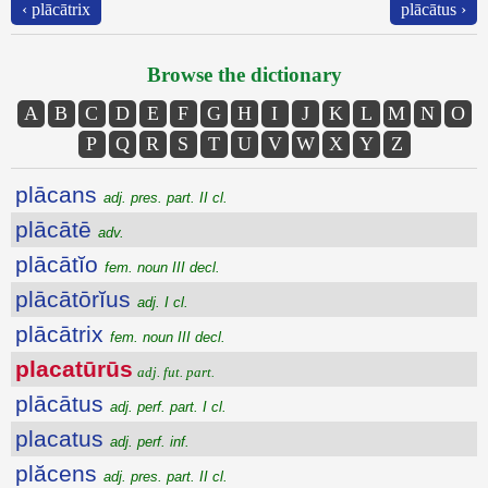
‹ plācātrix
plācātus ›
Browse the dictionary
A
B
C
D
E
F
G
H
I
J
K
L
M
N
O
P
Q
R
S
T
U
V
W
X
Y
Z
plācans
adj. pres. part. II cl.
plācātē
adv.
plācātĭo
fem. noun III decl.
plācātōrĭus
adj. I cl.
plācātrix
fem. noun III decl.
placatūrūs
adj. fut. part.
plācātus
adj. perf. part. I cl.
placatus
adj. perf. inf.
plăcens
adj. pres. part. II cl.