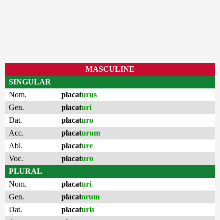
MASCULINE
SINGULAR
Nom.
placat
urus
Gen.
placat
uri
Dat.
placat
uro
Acc.
placat
urum
Abl.
placat
ure
Voc.
placat
uro
PLURAL
Nom.
placat
uri
Gen.
placat
orum
Dat.
placat
uris