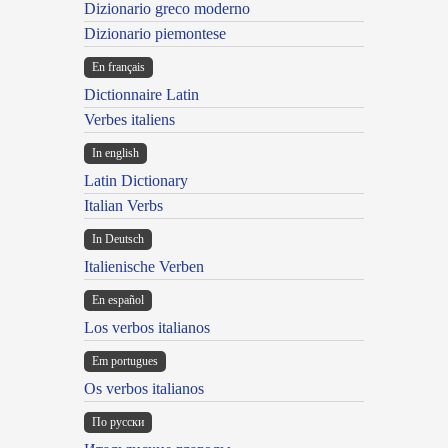
Dizionario greco moderno
Dizionario piemontese
En français
Dictionnaire Latin
Verbes italiens
In english
Latin Dictionary
Italian Verbs
In Deutsch
Italienische Verben
En español
Los verbos italianos
Em portugues
Os verbos italianos
По русски