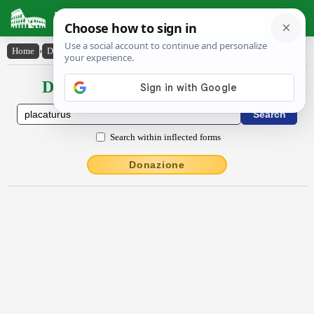
Latin Dictionary
Home
›
Declensions / Conjugations
›
placatūrūs
Declensions / Conjugations latin
Search within inflected forms
Donazione