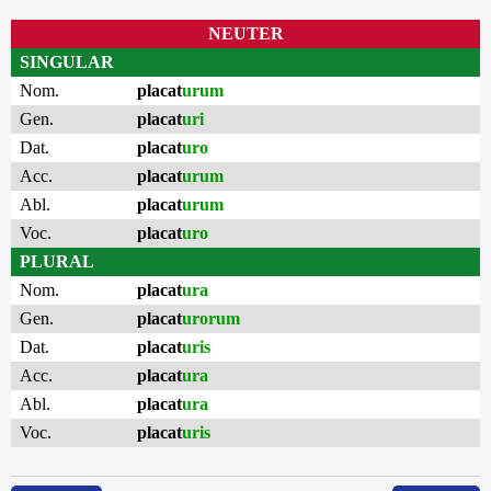
NEUTER
SINGULAR
Nom.
placat
urum
Gen.
placat
uri
Dat.
placat
uro
Acc.
placat
urum
Abl.
placat
urum
Voc.
placat
uro
PLURAL
Nom.
placat
ura
Gen.
placat
urorum
Dat.
placat
uris
Acc.
placat
ura
Abl.
placat
ura
Voc.
placat
uris