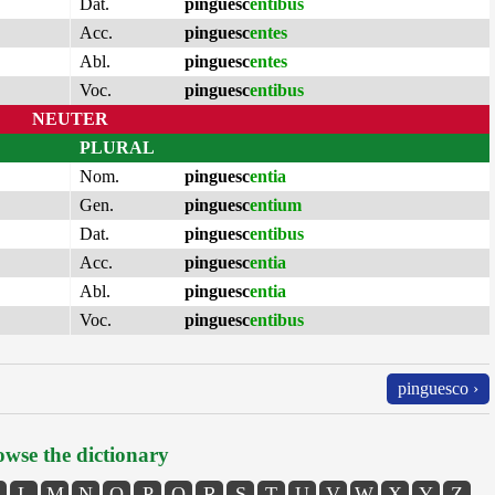
Dat.
pinguesc
entibus
Acc.
pinguesc
entes
Abl.
pinguesc
entes
Voc.
pinguesc
entibus
NEUTER
PLURAL
Nom.
pinguesc
entia
Gen.
pinguesc
entium
Dat.
pinguesc
entibus
Acc.
pinguesc
entia
Abl.
pinguesc
entia
Voc.
pinguesc
entibus
pinguesco ›
wse the dictionary
L
M
N
O
P
Q
R
S
T
U
V
W
X
Y
Z