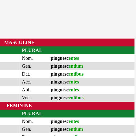
MASCULINE
PLURAL
Nom.
pinguesc
entes
Gen.
pinguesc
entium
Dat.
pinguesc
entibus
Acc.
pinguesc
entes
Abl.
pinguesc
entes
Voc.
pinguesc
entibus
FEMININE
PLURAL
Nom.
pinguesc
entes
Gen.
pinguesc
entium