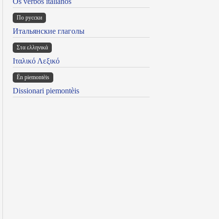
Os verbos italianos
По русски
Итальянские глаголы
Στα ελληνικά
Ιταλικό Λεξικό
Ën piemontèis
Dissionari piemontèis