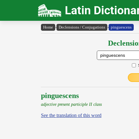
Latin Dictiona
Home
›
Declensions / Conjugations
›
pinguescens
Declensio
pinguescens
adjective present participle II class
See the translation of this word