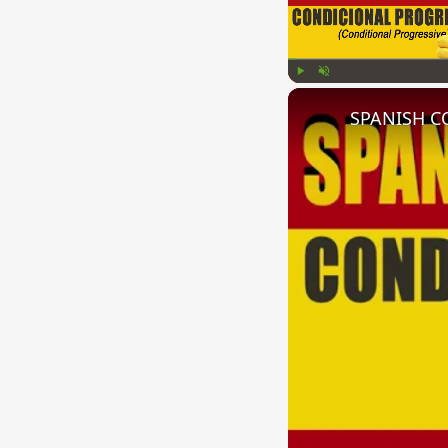
Play
Unmute
SPANISH CO