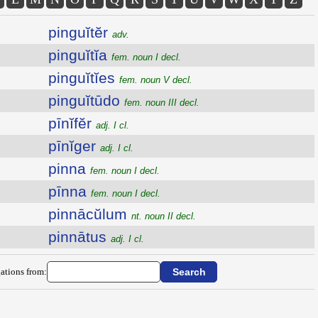
pinguĭtĕr
adv.
pinguĭtĭa
fem. noun I decl.
pinguĭtĭes
fem. noun V decl.
pinguĭtūdo
fem. noun III decl.
pīnĭfĕr
adj. I cl.
pīnĭger
adj. I cl.
pinna
fem. noun I decl.
pīnna
fem. noun I decl.
pinnācŭlum
nt. noun II decl.
pinnātus
adj. I cl.
ations from: