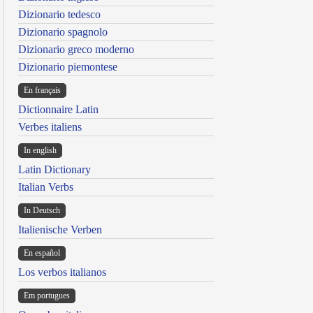
Dizionario tedesco
Dizionario spagnolo
Dizionario greco moderno
Dizionario piemontese
En français
Dictionnaire Latin
Verbes italiens
In english
Latin Dictionary
Italian Verbs
In Deutsch
Italienische Verben
En español
Los verbos italianos
Em portugues