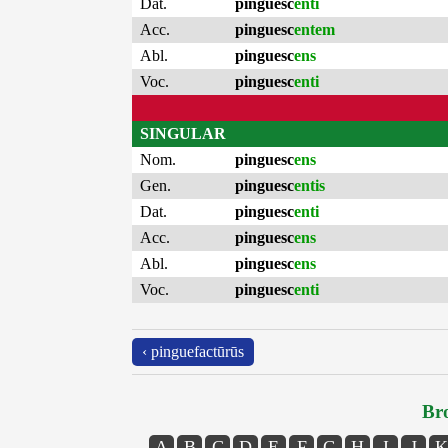
Dat.
pinguesc
enti
Acc.
pinguesc
entem
Abl.
pinguesc
ens
Voc.
pinguesc
enti
SINGULAR
Nom.
pinguesc
ens
Gen.
pinguesc
entis
Dat.
pinguesc
enti
Acc.
pinguesc
ens
Abl.
pinguesc
ens
Voc.
pinguesc
enti
‹ pinguefactūrūs
Bro
A
B
C
D
E
F
G
H
I
J
K