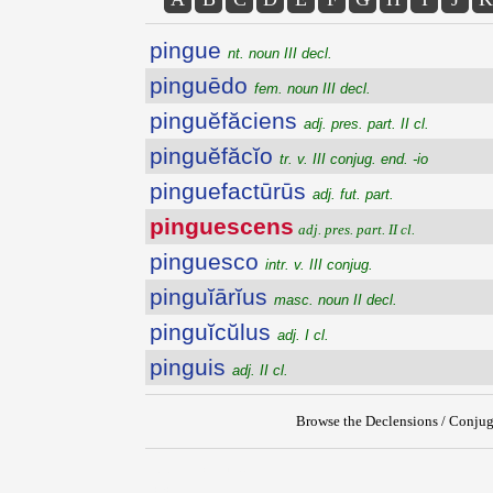
pingue
nt. noun III decl.
pinguēdo
fem. noun III decl.
pinguĕfăciens
adj. pres. part. II cl.
pinguĕfăcĭo
tr. v. III conjug. end. -io
pinguefactūrūs
adj. fut. part.
pinguescens
adj. pres. part. II cl.
pinguesco
intr. v. III conjug.
pinguĭārĭus
masc. noun II decl.
pinguĭcŭlus
adj. I cl.
pinguis
adj. II cl.
Browse the Declensions / Conjug
{{ID:PINGUESCENS100}}
---CACHE---