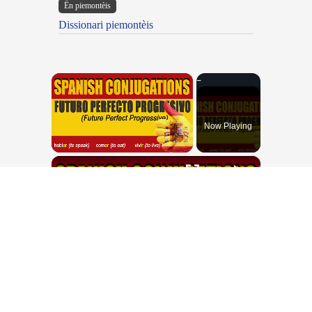
Ën piemontèis
Dissionari piemontèis
×
Now Playing
×
Unmute
SPANISH CONJUGATIONS: Future Perfect Progressive (Futuro Perfecto Progresivo)
Play
Watch on
Video
SPANISH CONJUGATIONS: Future
Perfect Progressive (Futuro Perfecto