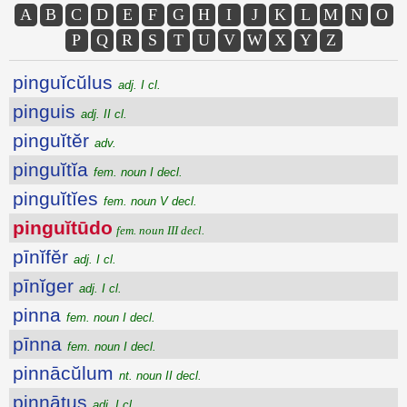
A
B
C
D
E
F
G
H
I
J
K
L
M
N
O
P
Q
R
S
T
U
V
W
X
Y
Z
pinguĭcŭlus
adj. I cl.
pinguis
adj. II cl.
pinguĭtĕr
adv.
pinguĭtĭa
fem. noun I decl.
pinguĭtĭes
fem. noun V decl.
pinguĭtūdo
fem. noun III decl.
pīnĭfĕr
adj. I cl.
pīnĭger
adj. I cl.
pinna
fem. noun I decl.
pīnna
fem. noun I decl.
pinnācŭlum
nt. noun II decl.
pinnātus
adj. I cl.