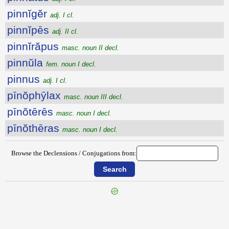
pinnĭgĕr
adj. I cl.
pinnĭpēs
adj. II cl.
pinnĭrăpus
masc. noun II decl.
pinnŭla
fem. noun I decl.
pinnus
adj. I cl.
pīnŏphȳlax
masc. noun III decl.
pīnŏtērēs
masc. noun I decl.
pīnŏthēras
masc. noun I decl.
Browse the Declensions / Conjugations from:
{{ID:PINGUITUDO100}}
---CACHE---