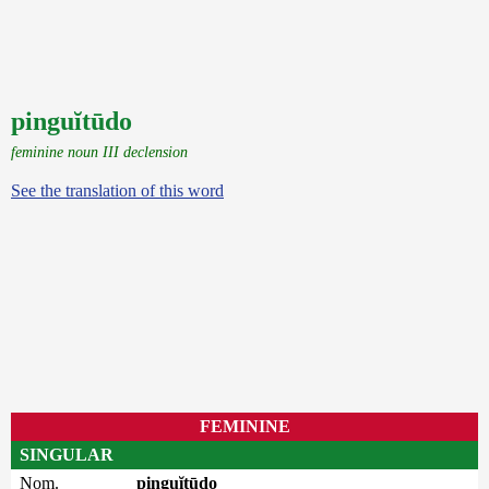
pinguĭtūdo
feminine noun III declension
See the translation of this word
FEMININE
SINGULAR
Nom.
pinguĭtūdo