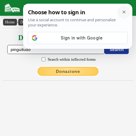
Latin Dictionary
Home
›
Declensions / Conjugations
›
pinguĭtūdo
Declensions / Conjugations latin
Search within inflected forms
Donazione