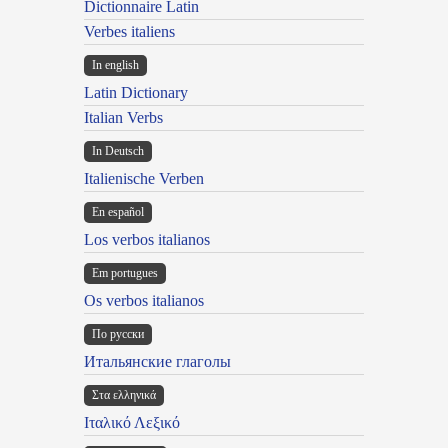
Dictionnaire Latin
Verbes italiens
In english
Latin Dictionary
Italian Verbs
In Deutsch
Italienische Verben
En español
Los verbos italianos
Em portugues
Os verbos italianos
По русски
Итальянские глаголы
Στα ελληνικά
Ιταλικό Λεξικό