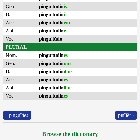
Gen.
pinguitudin
is
Dat.
pinguitudin
i
Acc.
pinguitudin
em
Abl.
pinguitudin
e
Voc.
pinguĭtūdo
PLURAL
Nom.
pinguitudin
es
Gen.
pinguitudin
um
Dat.
pinguitudin
ĭbus
Acc.
pinguitudin
es
Abl.
pinguitudin
ĭbus
Voc.
pinguitudin
es
‹ pinguĭtĭes
pīnĭfĕr ›
Browse the dictionary