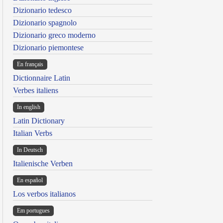
Dizionario tedesco
Dizionario spagnolo
Dizionario greco moderno
Dizionario piemontese
En français
Dictionnaire Latin
Verbes italiens
In english
Latin Dictionary
Italian Verbs
In Deutsch
Italienische Verben
En español
Los verbos italianos
Em portugues