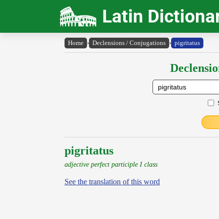
Latin Dictiona
Home
›
Declensions / Conjugations
›
pigritatus
Declensio
pigritatus
adjective perfect participle I class
See the translation of this word