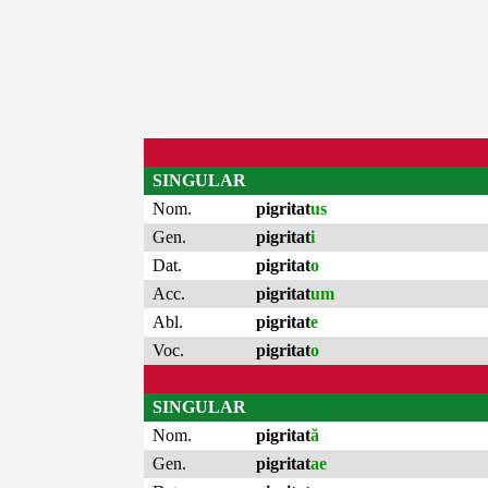
SINGULAR
Nom.
pigritat
us
Gen.
pigritat
i
Dat.
pigritat
o
Acc.
pigritat
um
Abl.
pigritat
e
Voc.
pigritat
o
SINGULAR
Nom.
pigritat
ă
Gen.
pigritat
ae