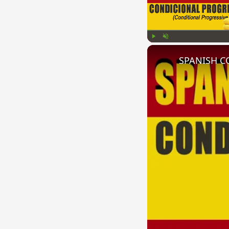
Play
Unmute
SPANISH CO