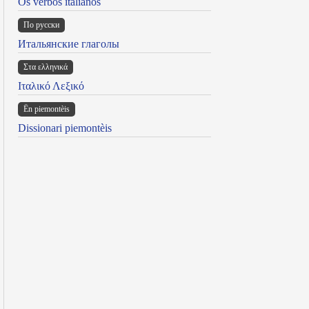
Os verbos italianos
По русски
Итальянские глаголы
Στα ελληνικά
Ιταλικό Λεξικό
Ën piemontèis
Dissionari piemontèis