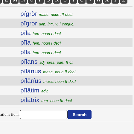
pĭgrŏr
masc. noun III decl.
pĭgror
dep. intr. v. I conjug.
pīla
fem. noun I decl.
pīla
fem. noun I decl.
pĭla
fem. noun I decl.
pĭlans
adj. pres. part. II cl.
pīlānus
masc. noun II decl.
pĭlārĭus
masc. noun II decl.
pīlātim
adv.
pīlātrix
fem. noun III decl.
ations from: