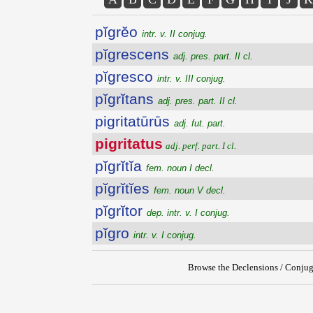
pĭgrĕo
intr. v. II conjug.
pĭgrescens
adj. pres. part. II cl.
pĭgresco
intr. v. III conjug.
pĭgrĭtans
adj. pres. part. II cl.
pigritatūrūs
adj. fut. part.
pigritatus
adj. perf. part. I cl.
pĭgrĭtĭa
fem. noun I decl.
pĭgrĭtĭes
fem. noun V decl.
pĭgrĭtor
dep. intr. v. I conjug.
pĭgro
intr. v. I conjug.
Browse the Declensions / Conjug
{{ID:PIGRITATUS100}}
---CACHE---