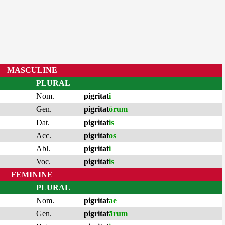
MASCULINE
PLURAL
Nom.
pigritat
i
Gen.
pigritat
ōrum
Dat.
pigritat
is
Acc.
pigritat
os
Abl.
pigritat
i
Voc.
pigritat
is
FEMININE
PLURAL
Nom.
pigritat
ae
Gen.
pigritat
ārum