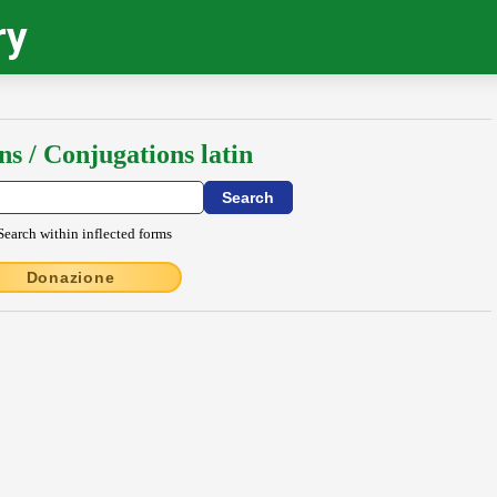
ry
ns / Conjugations latin
Search within inflected forms
Donazione