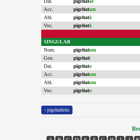
Dat.
pigritat
ae
Acc.
pigritat
am
Abl.
pigritat
ă
Voc.
pigritat
ā
SINGULAR
Nom.
pigritat
um
Gen.
pigritat
i
Dat.
pigritat
o
Acc.
pigritat
um
Abl.
pigritat
um
Voc.
pigritat
o
‹ pigritatūrūs
Bro
A
B
C
D
E
F
G
H
I
J
K