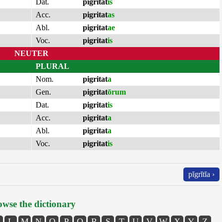
Dat.
pigritat
is
Acc.
pigritat
as
Abl.
pigritat
ae
Voc.
pigritat
is
NEUTER
PLURAL
Nom.
pigritat
a
Gen.
pigritat
ōrum
Dat.
pigritat
is
Acc.
pigritat
a
Abl.
pigritat
a
Voc.
pigritat
is
pĭgrĭtĭa ›
wse the dictionary
L
M
N
O
P
Q
R
S
T
U
V
W
X
Y
Z