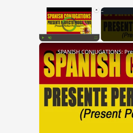
×
Video Player is loading.
Play
Unmute
Fullscreen