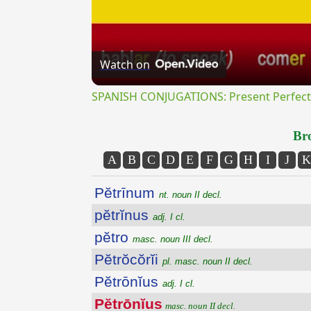
Watch on
SPANISH CONJUGATIONS: Present Perfect P
Bro
A
B
C
D
E
F
G
H
I
J
K
Pĕtrīnum
nt. noun II decl.
pĕtrĭnus
adj. I cl.
pĕtro
masc. noun III decl.
Pĕtrŏcŏrĭi
pl. masc. noun II decl.
Pĕtrōnĭus
adj. I cl.
Pĕtrōnĭus
masc. noun II decl.