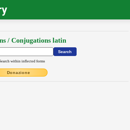
ry
ns / Conjugations latin
Search within inflected forms
Donazione