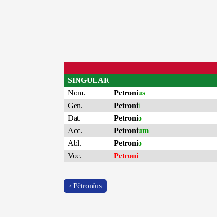
SINGULAR
Nom.
Petroni
us
Gen.
Petroni
i
Dat.
Petroni
o
Acc.
Petroni
um
Abl.
Petroni
o
Voc.
Petroni
‹ Pĕtrōnĭus