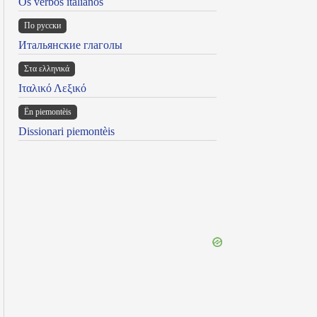
Os verbos italianos
По русски
Итальянские глаголы
Στα ελληνικά
Ιταλικό Λεξικό
Ën piemontèis
Dissionari piemontèis