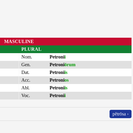
MASCULINE
PLURAL
Nom.
Petroni
i
Gen.
Petroni
ōrum
Dat.
Petroni
is
Acc.
Petroni
os
Abl.
Petroni
is
Voc.
Petroni
i
pĕtrōsa ›