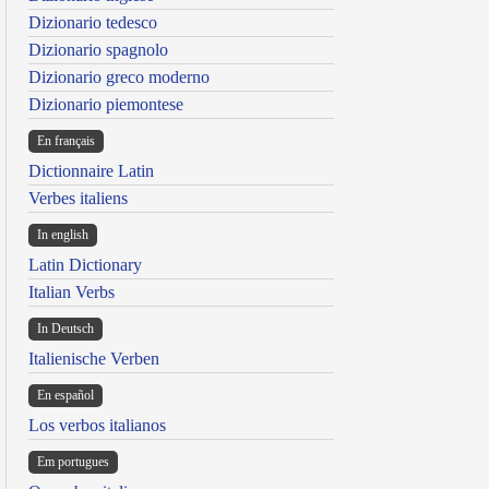
Dizionario tedesco
Dizionario spagnolo
Dizionario greco moderno
Dizionario piemontese
En français
Dictionnaire Latin
Verbes italiens
In english
Latin Dictionary
Italian Verbs
In Deutsch
Italienische Verben
En español
Los verbos italianos
Em portugues