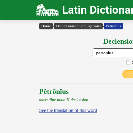
Latin Dictiona
Home
›
Declensions / Conjugations
›
Pĕtrōnĭus
Declensio
Pĕtrōnĭus
masculine noun II declension
See the translation of this word