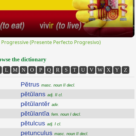
rogressive (Presente Perfecto Progresivo)
wse the dictionary
L
M
N
O
P
Q
R
S
T
U
V
W
X
Y
Z
Pĕtrus
masc. noun II decl.
pĕtŭlans
adj. II cl.
pĕtŭlantĕr
adv.
pĕtŭlantĭa
fem. noun I decl.
pĕtulcus
adj. I cl.
petunculus
masc. noun II decl.