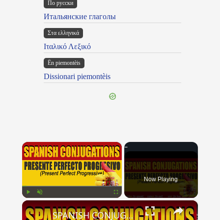
По русски
Итальянские глаголы
Στα ελληνικά
Ιταλικό Λεξικό
Ën piemontèis
Dissionari piemontèis
×
Now Playing
×
Play
Unmute
Fullscreen
SPANISH CONJUGATIONS: Present Perfect Progressive (Presente Perfecto Progresivo)