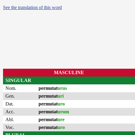
See the translation of this word
MASCULINE
SINGULAR
Nom.
permutat
urus
Gen.
permutat
uri
Dat.
permutat
uro
Acc.
permutat
urum
Abl.
permutat
ure
Voc.
permutat
uro