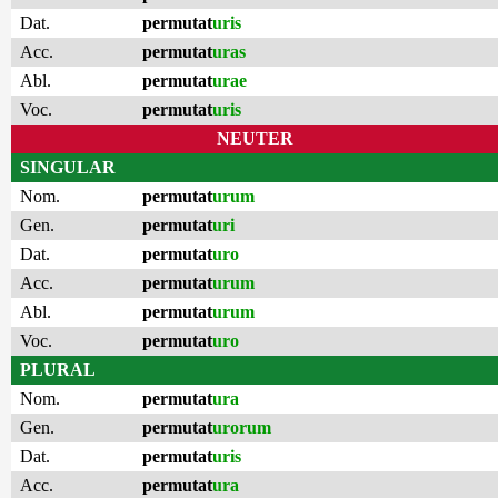
Dat.
permutat
uris
Acc.
permutat
uras
Abl.
permutat
urae
Voc.
permutat
uris
NEUTER
SINGULAR
Nom.
permutat
urum
Gen.
permutat
uri
Dat.
permutat
uro
Acc.
permutat
urum
Abl.
permutat
urum
Voc.
permutat
uro
PLURAL
Nom.
permutat
ura
Gen.
permutat
urorum
Dat.
permutat
uris
Acc.
permutat
ura