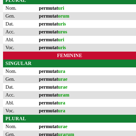
PLURAL
Nom.
permutat
uri
Gen.
permutat
orum
Dat.
permutat
uris
Acc.
permutat
uros
Abl.
permutat
uri
Voc.
permutat
uris
FEMININE
SINGULAR
Nom.
permutat
ura
Gen.
permutat
urae
Dat.
permutat
urae
Acc.
permutat
uram
Abl.
permutat
ura
Voc.
permutat
ura
PLURAL
Nom.
permutat
urae
Gen.
permutat
urarum