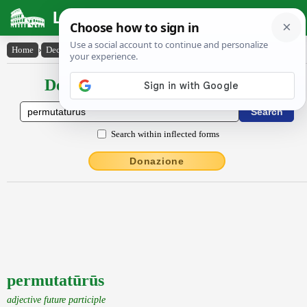
Latin Dictionary
Home
›
Declensions / Conjugations
›
permutatūrūs
Declensions / Conjugations latin
Search within inflected forms
Donazione
permutatūrūs
adjective future participle