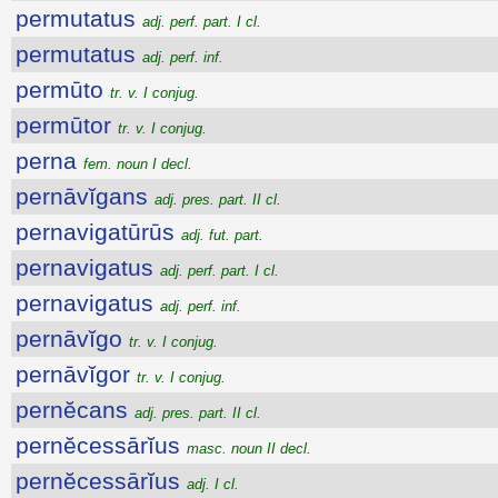
permutatus
adj. perf. part. I cl.
permutatus
adj. perf. inf.
permūto
tr. v. I conjug.
permūtor
tr. v. I conjug.
perna
fem. noun I decl.
pernāvĭgans
adj. pres. part. II cl.
pernavigatūrūs
adj. fut. part.
pernavigatus
adj. perf. part. I cl.
pernavigatus
adj. perf. inf.
pernāvĭgo
tr. v. I conjug.
pernāvĭgor
tr. v. I conjug.
pernĕcans
adj. pres. part. II cl.
pernĕcessārĭus
masc. noun II decl.
pernĕcessārĭus
adj. I cl.