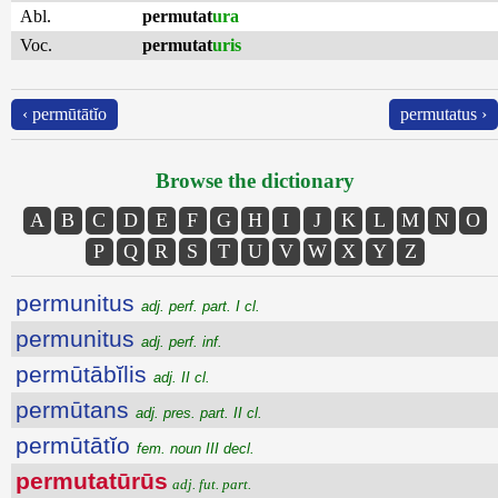
Abl.
permutat
ura
Voc.
permutat
uris
‹ permūtātĭo
permutatus ›
Browse the dictionary
A
B
C
D
E
F
G
H
I
J
K
L
M
N
O
P
Q
R
S
T
U
V
W
X
Y
Z
permunitus
adj. perf. part. I cl.
permunitus
adj. perf. inf.
permūtābĭlis
adj. II cl.
permūtans
adj. pres. part. II cl.
permūtātĭo
fem. noun III decl.
permutatūrūs
adj. fut. part.