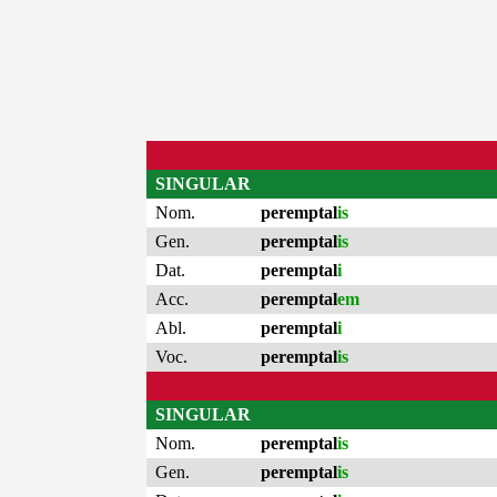
SINGULAR
Nom.
peremptal
is
Gen.
peremptal
is
Dat.
peremptal
i
Acc.
peremptal
em
Abl.
peremptal
i
Voc.
peremptal
is
SINGULAR
Nom.
peremptal
is
Gen.
peremptal
is