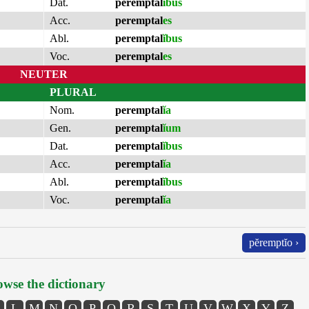
Dat.
peremptal
ĭbus
Acc.
peremptal
es
Abl.
peremptal
ĭbus
Voc.
peremptal
es
NEUTER
PLURAL
Nom.
peremptal
ĭa
Gen.
peremptal
ĭum
Dat.
peremptal
ĭbus
Acc.
peremptal
ĭa
Abl.
peremptal
ĭbus
Voc.
peremptal
ĭa
pĕremptĭo ›
wse the dictionary
L
M
N
O
P
Q
R
S
T
U
V
W
X
Y
Z