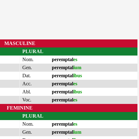
MASCULINE
PLURAL
Nom.
peremptal
es
Gen.
peremptal
ĭum
Dat.
peremptal
ĭbus
Acc.
peremptal
es
Abl.
peremptal
ĭbus
Voc.
peremptal
es
FEMININE
PLURAL
Nom.
peremptal
es
Gen.
peremptal
ĭum