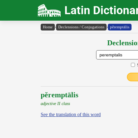
Latin Dictiona
Home
›
Declensions / Conjugations
›
pĕremptālis
Declensio
pĕremptālis
adjective II class
See the translation of this word