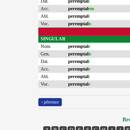
Dat.
peremptal
i
Acc.
peremptal
em
Abl.
peremptal
i
Voc.
peremptal
is
SINGULAR
Nom.
peremptal
e
Gen.
peremptal
is
Dat.
peremptal
i
Acc.
peremptal
e
Abl.
peremptal
i
Voc.
peremptal
e
‹ pĕremor
Bro
A
B
C
D
E
F
G
H
I
J
K