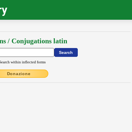
ry
ns / Conjugations latin
Search within inflected forms
Donazione