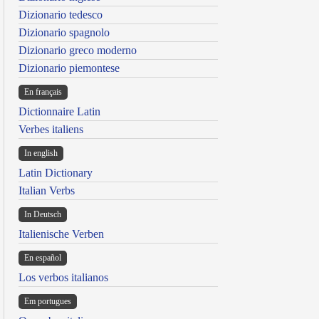
Dizionario tedesco
Dizionario spagnolo
Dizionario greco moderno
Dizionario piemontese
En français
Dictionnaire Latin
Verbes italiens
In english
Latin Dictionary
Italian Verbs
In Deutsch
Italienische Verben
En español
Los verbos italianos
Em portugues