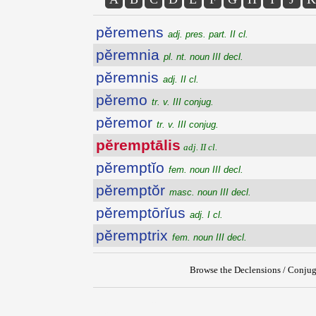
pĕremens
adj. pres. part. II cl.
pĕremnia
pl. nt. noun III decl.
pĕremnis
adj. II cl.
pĕremo
tr. v. III conjug.
pĕremor
tr. v. III conjug.
pĕremptālis
adj. II cl.
pĕremptĭo
fem. noun III decl.
pĕremptŏr
masc. noun III decl.
pĕremptōrĭus
adj. I cl.
pĕremptrix
fem. noun III decl.
Browse the Declensions / Conjug
{{ID:PEREMPTALIS100}}
---CACHE---