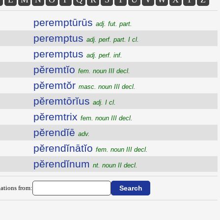
peremptūrūs
adj. fut. part.
peremptus
adj. perf. part. I cl.
peremptus
adj. perf. inf.
pĕremtĭo
fem. noun III decl.
pĕremtŏr
masc. noun III decl.
pĕremtōrĭus
adj. I cl.
pĕremtrix
fem. noun III decl.
pĕrendĭē
adv.
pĕrendĭnātĭo
fem. noun III decl.
pĕrendĭnum
nt. noun II decl.
ations from: