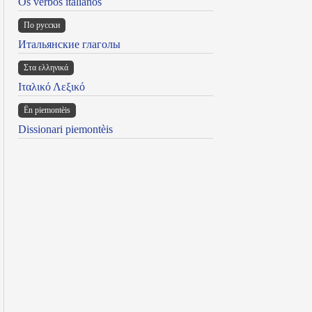
Os verbos italianos
По русски
Итальянские глаголы
Στα ελληνικά
Ιταλικό Λεξικό
Ën piemontèis
Dissionari piemontèis