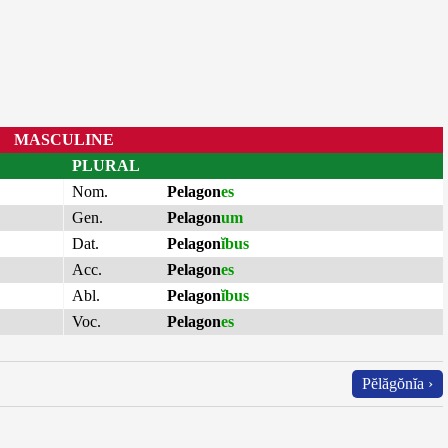
MASCULINE
PLURAL
Nom.
Pelagon
es
Gen.
Pelagon
um
Dat.
Pelagon
ĭbus
Acc.
Pelagon
es
Abl.
Pelagon
ĭbus
Voc.
Pelagon
es
Pĕlăgŏnĭa ›