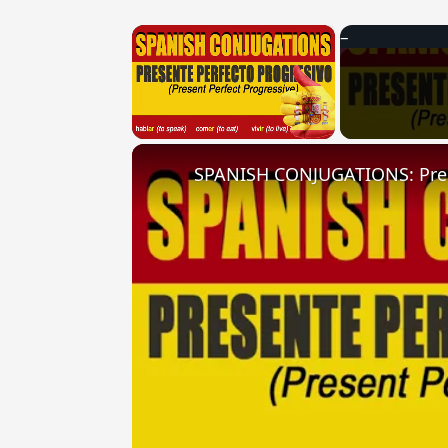
×
Unmute