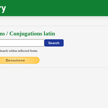
ry
ns / Conjugations latin
Search within inflected forms
Donazione