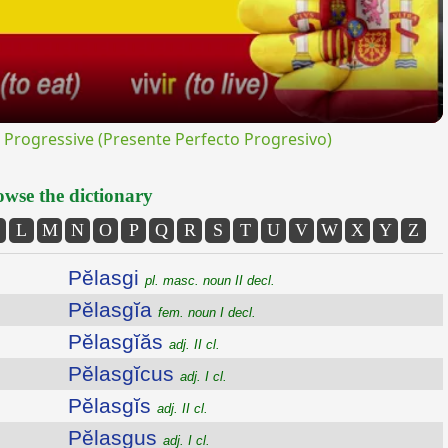
rogressive (Presente Perfecto Progresivo)
wse the dictionary
L
M
N
O
P
Q
R
S
T
U
V
W
X
Y
Z
Pĕlasgi
pl. masc. noun II decl.
Pĕlasgĭa
fem. noun I decl.
Pĕlasgĭăs
adj. II cl.
Pĕlasgĭcus
adj. I cl.
Pĕlasgĭs
adj. II cl.
Pĕlasgus
adj. I cl.