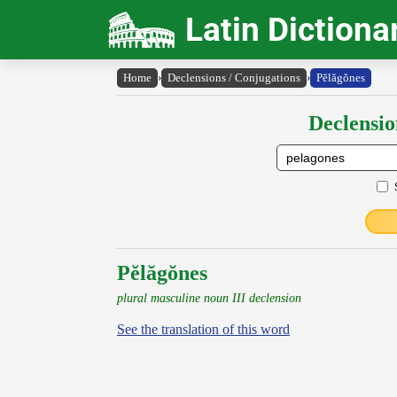
Latin Dictiona
Home
›
Declensions / Conjugations
›
Pĕlăgŏnes
Declensio
Pĕlăgŏnes
plural masculine noun III declension
See the translation of this word