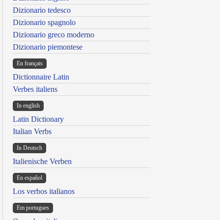
Dizionario tedesco
Dizionario spagnolo
Dizionario greco moderno
Dizionario piemontese
En français
Dictionnaire Latin
Verbes italiens
In english
Latin Dictionary
Italian Verbs
In Deutsch
Italienische Verben
En español
Los verbos italianos
Em portugues