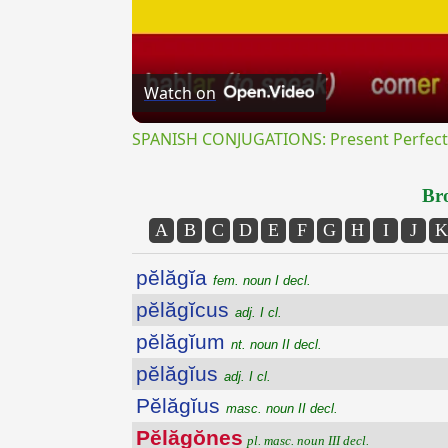
Watch on
SPANISH CONJUGATIONS: Present Perfect P
Bro
A
B
C
D
E
F
G
H
I
J
K
pĕlăgĭa
fem. noun I decl.
pĕlăgĭcus
adj. I cl.
pĕlăgĭum
nt. noun II decl.
pĕlăgĭus
adj. I cl.
Pĕlăgĭus
masc. noun II decl.
Pĕlăgŏnes
pl. masc. noun III decl.