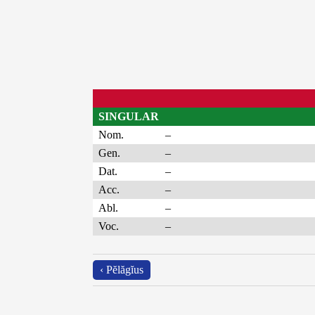
SINGULAR
Nom.
–
Gen.
–
Dat.
–
Acc.
–
Abl.
–
Voc.
–
‹ Pĕlăgĭus