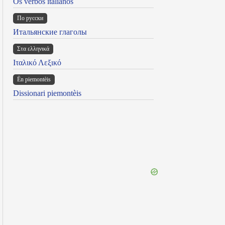
Os verbos italianos
По русски
Итальянские глаголы
Στα ελληνικά
Ιταλικό Λεξικό
Ën piemontèis
Dissionari piemontèis