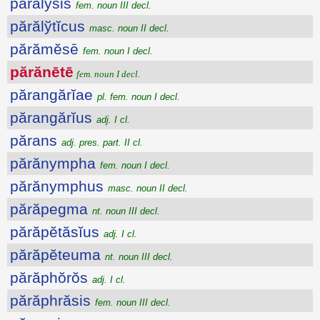
părălўsis
fem. noun III decl.
părălўtĭcus
masc. noun II decl.
părămĕsē
fem. noun I decl.
părănētē
fem. noun I decl.
părangărĭae
pl. fem. noun I decl.
părangărĭus
adj. I cl.
părans
adj. pres. part. II cl.
părănympha
fem. noun I decl.
părănymphus
masc. noun II decl.
părăpegma
nt. noun III decl.
părăpĕtăsĭus
adj. I cl.
părăpĕteuma
nt. noun III decl.
părăphŏrŏs
adj. I cl.
părăphrăsis
fem. noun III decl.