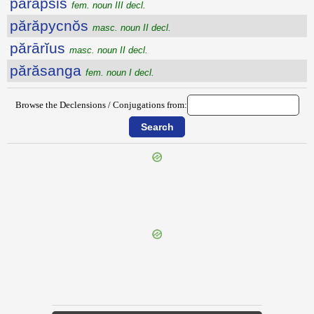
părapsis
fem. noun III decl.
părăpycnŏs
masc. noun II decl.
părārĭus
masc. noun II decl.
părăsanga
fem. noun I decl.
Browse the Declensions / Conjugations from:
{{ID:PARANETE100}}
---CACHE---