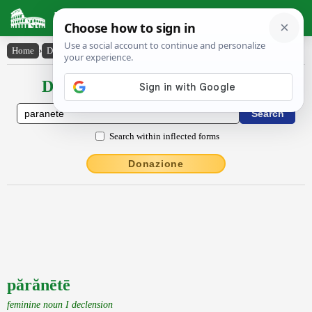
Latin Dictionary
Home
›
Declensions / Conjugations
›
părănētē
Declensions / Conjugations latin
Search within inflected forms
Donazione
părănētē
feminine noun I declension