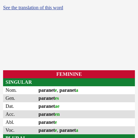
See the translation of this word
FEMININE
SINGULAR
Nom.
paranet
e
,
paranet
a
Gen.
paranet
es
Dat.
paranet
ae
Acc.
paranet
en
Abl.
paranet
e
Voc.
paranet
e
,
paranet
a