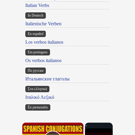
Italian Verbs
In Deutsch
Italienische Verben
En español
Los verbos italianos
Em portugues
Os verbos italianos
По русски
Итальянские глаголы
Στα ελληνικά
Ιταλικό Λεξικό
Ën piemontèis
×