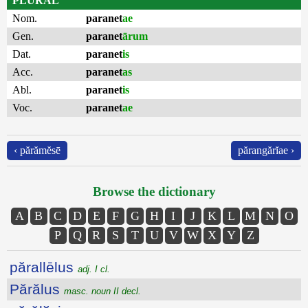
PLURAL
Nom.
paranet
ae
Gen.
paranet
ārum
Dat.
paranet
is
Acc.
paranet
as
Abl.
paranet
is
Voc.
paranet
ae
‹ părămĕsē
părangărĭae ›
Browse the dictionary
A
B
C
D
E
F
G
H
I
J
K
L
M
N
O
P
Q
R
S
T
U
V
W
X
Y
Z
părallēlus
adj. I cl.
Părălus
masc. noun II decl.