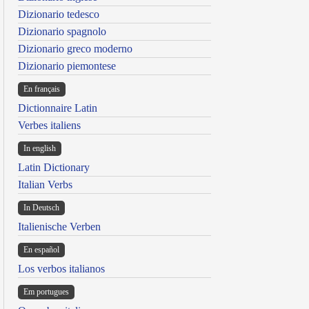
Dizionario tedesco
Dizionario spagnolo
Dizionario greco moderno
Dizionario piemontese
En français
Dictionnaire Latin
Verbes italiens
In english
Latin Dictionary
Italian Verbs
In Deutsch
Italienische Verben
En español
Los verbos italianos
Em portugues