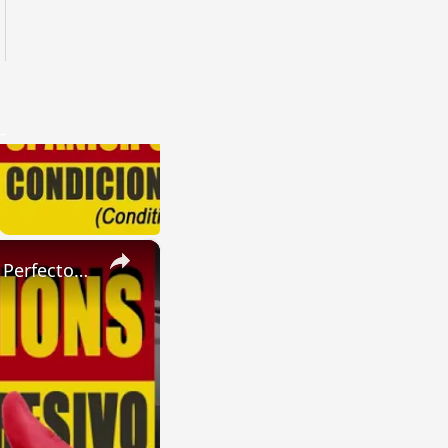
×
SPANISH CONJUGATIONS: Present Perfect Progressive (Presente Perfecto Progresivo)