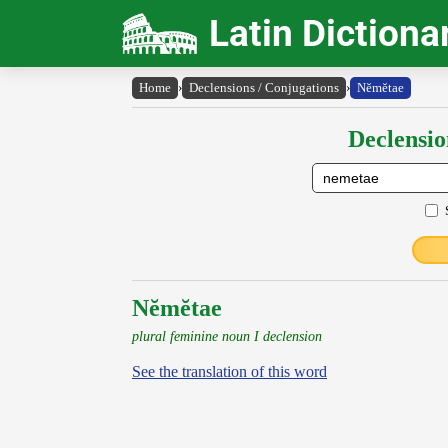
Latin Dictiona
Home
›
Declensions / Conjugations
›
Nĕmĕtae
Declensio
Nĕmĕtae
plural feminine noun I declension
See the translation of this word