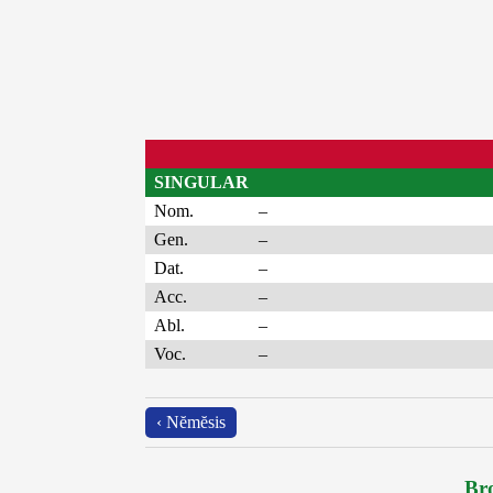
SINGULAR
Nom.
–
Gen.
–
Dat.
–
Acc.
–
Abl.
–
Voc.
–
‹ Nĕmĕsis
Bro