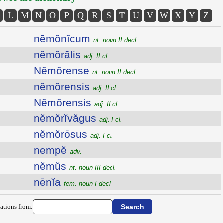
L
M
N
O
P
Q
R
S
T
U
V
W
X
Y
Z
nēmŏnĭcum
nt. noun II decl.
nĕmŏrālis
adj. II cl.
Nĕmŏrense
nt. noun II decl.
nĕmŏrensis
adj. II cl.
Nĕmŏrensis
adj. II cl.
nĕmŏrĭvăgus
adj. I cl.
nĕmŏrōsus
adj. I cl.
nempĕ
adv.
nĕmŭs
nt. noun III decl.
nēnĭa
fem. noun I decl.
ations from: