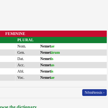
FEMININE
PLURAL
Nom.
Nemet
ae
Gen.
Nemet
ārum
Dat.
Nemet
is
Acc.
Nemet
as
Abl.
Nemet
is
Voc.
Nemet
ae
Nĕmĕtensis ›
wse the dictionary