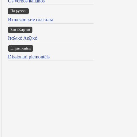
Os verbos italianos
По русски
Итальянские глаголы
Στα ελληνικά
Ιταλικό Λεξικό
Ën piemontèis
Dissionari piemontèis