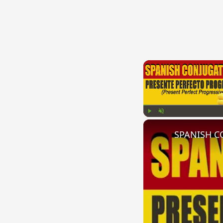
Play
Unmute