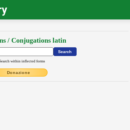
ry
ns / Conjugations latin
Search within inflected forms
Donazione