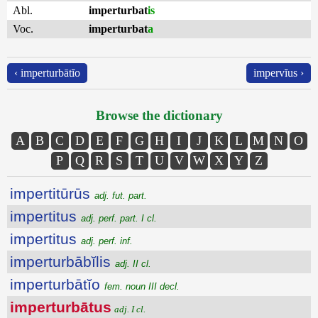
Abl.
imperturbat
is
Voc.
imperturbat
a
‹ imperturbātĭo
impervĭus ›
Browse the dictionary
A
B
C
D
E
F
G
H
I
J
K
L
M
N
O
P
Q
R
S
T
U
V
W
X
Y
Z
impertitūrūs
adj. fut. part.
impertitus
adj. perf. part. I cl.
impertitus
adj. perf. inf.
imperturbābĭlis
adj. II cl.
imperturbātĭo
fem. noun III decl.
imperturbātus
adj. I cl.