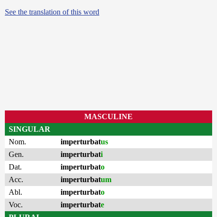
See the translation of this word
MASCULINE
SINGULAR
Nom.
imperturbat
us
Gen.
imperturbat
i
Dat.
imperturbat
o
Acc.
imperturbat
um
Abl.
imperturbat
o
Voc.
imperturbat
e