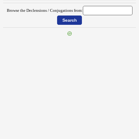
Browse the Declensions / Conjugations from:
{{ID:IMPERTURBATUS100}}
---CACHE---