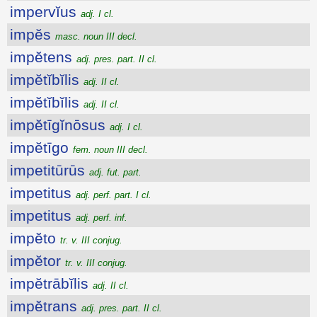
impervĭus
adj. I cl.
impĕs
masc. noun III decl.
impĕtens
adj. pres. part. II cl.
impĕtĭbĭlis
adj. II cl.
impĕtĭbĭlis
adj. II cl.
impĕtīgĭnōsus
adj. I cl.
impĕtīgo
fem. noun III decl.
impetitūrūs
adj. fut. part.
impetitus
adj. perf. part. I cl.
impetitus
adj. perf. inf.
impĕto
tr. v. III conjug.
impĕtor
tr. v. III conjug.
impĕtrābĭlis
adj. II cl.
impĕtrans
adj. pres. part. II cl.