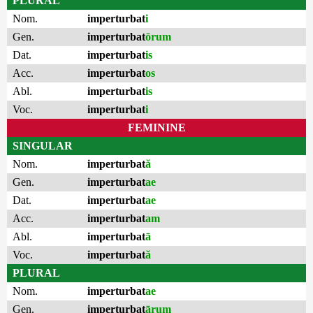
PLURAL
Nom.
imperturbat
i
Gen.
imperturbat
ōrum
Dat.
imperturbat
is
Acc.
imperturbat
os
Abl.
imperturbat
is
Voc.
imperturbat
i
FEMININE
SINGULAR
Nom.
imperturbat
ă
Gen.
imperturbat
ae
Dat.
imperturbat
ae
Acc.
imperturbat
am
Abl.
imperturbat
ā
Voc.
imperturbat
ă
PLURAL
Nom.
imperturbat
ae
Gen.
imperturbat
ārum