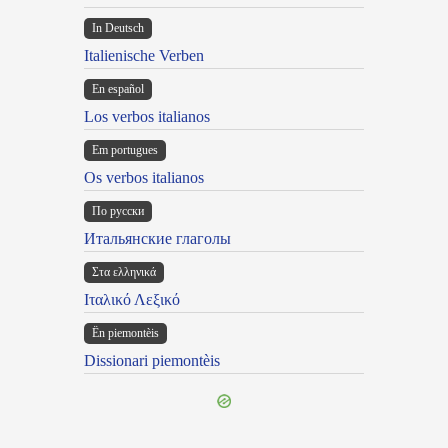
In Deutsch
Italienische Verben
En español
Los verbos italianos
Em portugues
Os verbos italianos
По русски
Итальянские глаголы
Στα ελληνικά
Ιταλικό Λεξικό
Ën piemontèis
Dissionari piemontèis