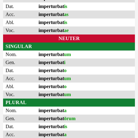
Dat.
imperturbat
is
Acc.
imperturbat
as
Abl.
imperturbat
is
Voc.
imperturbat
ae
NEUTER
SINGULAR
Nom.
imperturbat
um
Gen.
imperturbat
i
Dat.
imperturbat
o
Acc.
imperturbat
um
Abl.
imperturbat
o
Voc.
imperturbat
um
PLURAL
Nom.
imperturbat
a
Gen.
imperturbat
ōrum
Dat.
imperturbat
is
Acc.
imperturbat
a