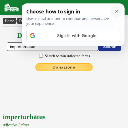
Latin Dictionary
Home
›
Declensions / Conjugations
›
imperturbātus
Declensions / Conjugations latin
Search within inflected forms
Donazione
imperturbātus
adjective I class