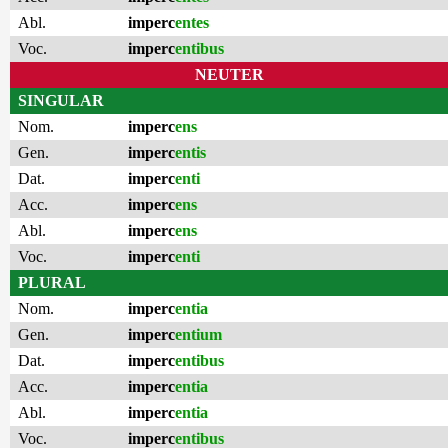
Abl.
imperc
entes
Voc.
imperc
entibus
NEUTER
SINGULAR
Nom.
imperc
ens
Gen.
imperc
entis
Dat.
imperc
enti
Acc.
imperc
ens
Abl.
imperc
ens
Voc.
imperc
enti
PLURAL
Nom.
imperc
entia
Gen.
imperc
entium
Dat.
imperc
entibus
Acc.
imperc
entia
Abl.
imperc
entia
Voc.
imperc
entibus