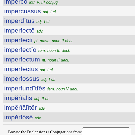
imperco
intr. v. III conjug.
impercussus
adj. I cl.
imperdĭtus
adj. I cl.
imperfectē
adv.
imperfecti
pl. masc. noun II decl.
imperfectĭo
fem. noun III decl.
imperfectum
nt. noun II decl.
imperfectus
adj. I cl.
imperfossus
adj. I cl.
imperfundĭtĭēs
fem. noun V decl.
impĕrĭālis
adj. II cl.
impĕrĭālĭtĕr
adv.
impĕrĭōsē
adv.
Browse the Declensions / Conjugations from: