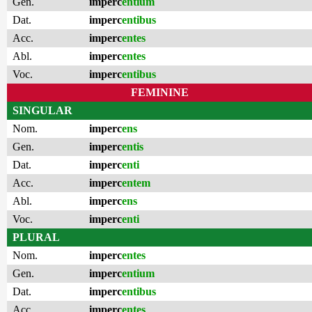
Gen.
imperc
entium
Dat.
imperc
entibus
Acc.
imperc
entes
Abl.
imperc
entes
Voc.
imperc
entibus
FEMININE
SINGULAR
Nom.
imperc
ens
Gen.
imperc
entis
Dat.
imperc
enti
Acc.
imperc
entem
Abl.
imperc
ens
Voc.
imperc
enti
PLURAL
Nom.
imperc
entes
Gen.
imperc
entium
Dat.
imperc
entibus
Acc.
imperc
entes