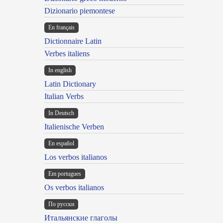
Dizionario piemontese
En français
Dictionnaire Latin
Verbes italiens
In english
Latin Dictionary
Italian Verbs
In Deutsch
Italienische Verben
En español
Los verbos italianos
Em portugues
Os verbos italianos
По русски
Итальянские глаголы