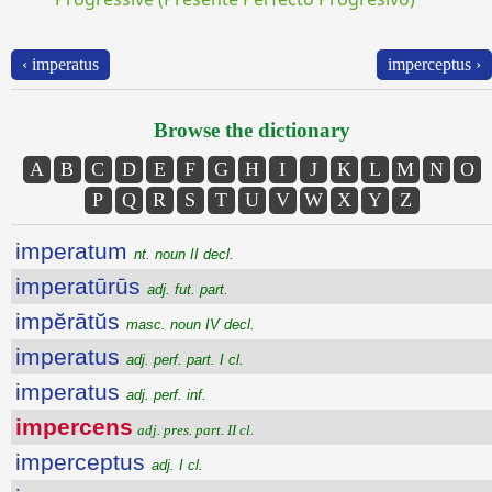
‹ imperatus
imperceptus ›
Browse the dictionary
A
B
C
D
E
F
G
H
I
J
K
L
M
N
O
P
Q
R
S
T
U
V
W
X
Y
Z
imperatum
nt. noun II decl.
imperatūrūs
adj. fut. part.
impĕrātŭs
masc. noun IV decl.
imperatus
adj. perf. part. I cl.
imperatus
adj. perf. inf.
impercens
adj. pres. part. II cl.
imperceptus
adj. I cl.