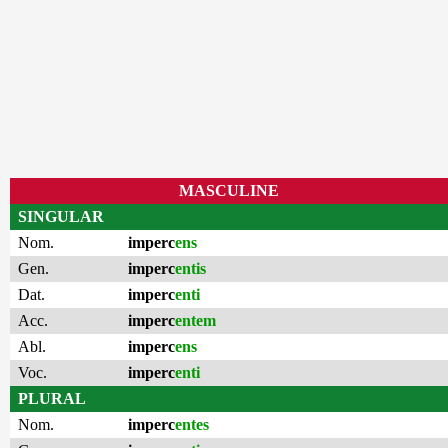
MASCULINE
SINGULAR
Nom.
imperc
ens
Gen.
imperc
entis
Dat.
imperc
enti
Acc.
imperc
entem
Abl.
imperc
ens
Voc.
imperc
enti
PLURAL
Nom.
imperc
entes