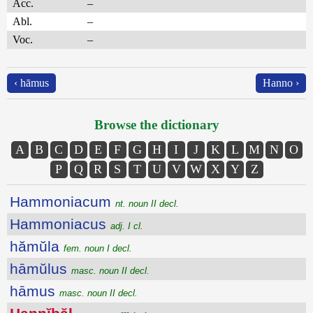
Acc.
–
Abl.
–
Voc.
–
‹ hāmus
Hanno ›
Browse the dictionary
A
B
C
D
E
F
G
H
I
J
K
L
M
N
O
P
Q
R
S
T
U
V
W
X
Y
Z
Hammoniacum
nt. noun II decl.
Hammoniacus
adj. I cl.
hămŭla
fem. noun I decl.
hāmŭlus
masc. noun II decl.
hāmus
masc. noun II decl.