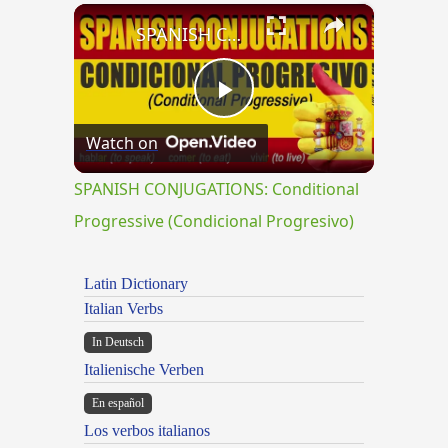
×
Play
Unmute
Fullscreen
SPANISH CONJUGATIONS: Conditional Progressive (Condicional Progresivo)
Play
Watch on
Video
SPANISH CONJUGATIONS: Conditional
Progressive (Condicional Progresivo)
Latin Dictionary
Italian Verbs
In Deutsch
Italienische Verben
En español
Los verbos italianos