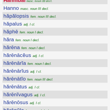
Hannĭbăl
masc. noun III decl.
Hanno
masc. noun III decl.
hăpălopsis
fem. noun III decl.
hăpalus
adj. I cl.
hăphē
fem. noun I decl.
hăra
fem. noun I decl.
hărēna
fem. noun I decl.
hărēnācĕus
adj. I cl.
hărēnārĭa
fem. noun I decl.
hărēnārĭus
adj. I cl.
hărēnātĭo
fem. noun III decl.
hărēnātus
adj. I cl.
hărēnĭvagus
adj. I cl.
hărēnōsus
adj. I cl.