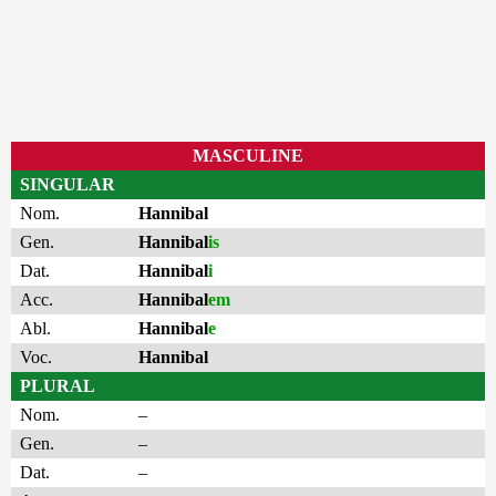
MASCULINE
SINGULAR
Nom.
Hannibal
Gen.
Hannibal
is
Dat.
Hannibal
i
Acc.
Hannibal
em
Abl.
Hannibal
e
Voc.
Hannibal
PLURAL
Nom.
–
Gen.
–
Dat.
–