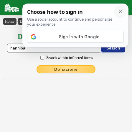
Latin Dictionary
Home
›
Declensions / Conjugations
›
Hannĭbăl
Declensions / Conjugations latin
Search within inflected forms
Donazione