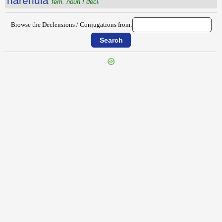
hărēnŭla
fem. noun I decl.
Browse the Declensions / Conjugations from:
{{ID:HANNIBAL100}}
---CACHE---