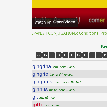
Watch on
SPANISH CONJUGATIONS: Conditional Prog
Bro
A
B
C
D
E
F
G
H
I
J
K
gingrīna
fem. noun I decl.
gingrĭo
intr. v. IV conjug.
gingrītŭs
masc. noun IV decl.
ginnus
masc. noun II decl.
git
inv. nt. noun
gitti
inv. nt. noun