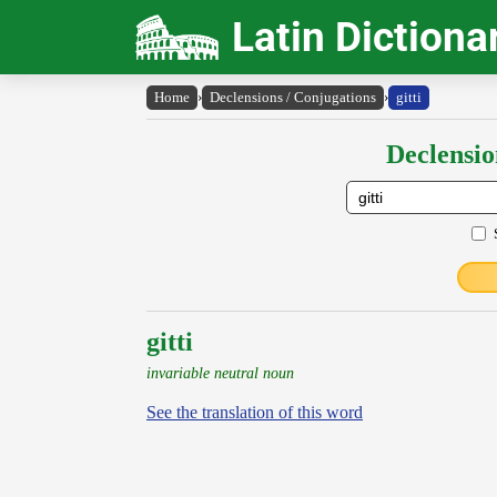
Latin Dictiona
Home
›
Declensions / Conjugations
›
gitti
Declensio
gitti
invariable neutral noun
See the translation of this word