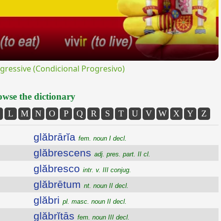
ressive (Condicional Progresivo)
wse the dictionary
L
M
N
O
P
Q
R
S
T
U
V
W
X
Y
Z
glăbrārĭa
fem. noun I decl.
glăbrescens
adj. pres. part. II cl.
glăbresco
intr. v. III conjug.
glăbrētum
nt. noun II decl.
glăbri
pl. masc. noun II decl.
glăbrĭtās
fem. noun III decl.