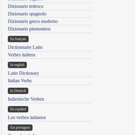
Dizionario tedesco
Dizionario spagnolo
Dizionario greco moderno
Dizionario piemontese
En français
Dictionnaire Latin
Verbes italiens
In english
Latin Dictionary
Italian Verbs
In Deutsch
Italienische Verben
En español
Los verbos italianos
Em portugues