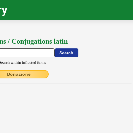
ry
ns / Conjugations latin
Search within inflected forms
Donazione