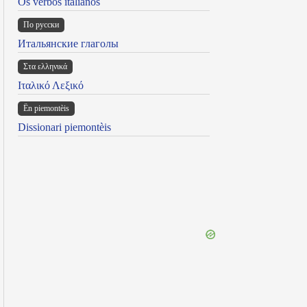
Os verbos italianos
По русски
Итальянские глаголы
Στα ελληνικά
Ιταλικό Λεξικό
Ën piemontèis
Dissionari piemontèis