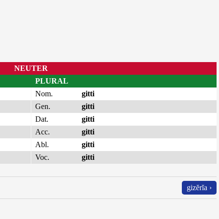
NEUTER
PLURAL
Nom.
gitti
Gen.
gitti
Dat.
gitti
Acc.
gitti
Abl.
gitti
Voc.
gitti
gizĕrĭa ›