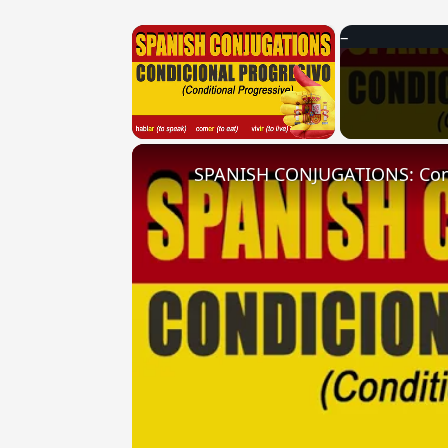
×
Unmute