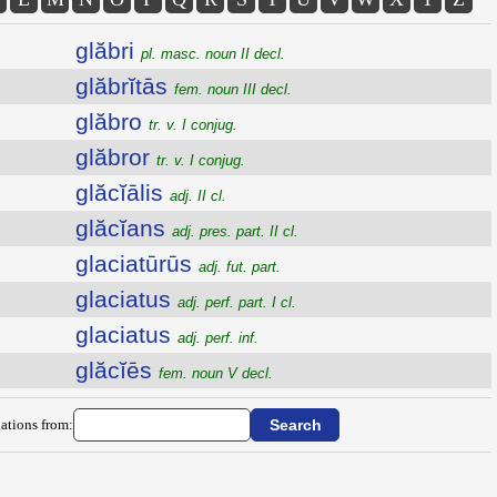
glăbri
pl. masc. noun II decl.
glăbrĭtās
fem. noun III decl.
glăbro
tr. v. I conjug.
glăbror
tr. v. I conjug.
glăcĭālis
adj. II cl.
glăcĭans
adj. pres. part. II cl.
glaciatūrūs
adj. fut. part.
glaciatus
adj. perf. part. I cl.
glaciatus
adj. perf. inf.
glăcĭēs
fem. noun V decl.
ations from: