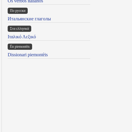
Os verbos italianos
По русски
Итальянские глаголы
Στα ελληνικά
Ιταλικό Λεξικό
Ën piemontèis
Dissionari piemontèis