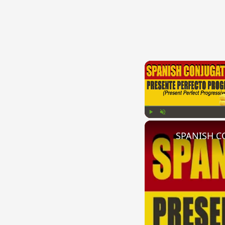
Play
Unmute