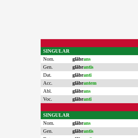
SINGULAR
Nom.
glăbr
ans
Gen.
glăbr
antis
Dat.
glăbr
anti
Acc.
glăbr
antem
Abl.
glăbr
ans
Voc.
glăbr
anti
SINGULAR
Nom.
glăbr
ans
Gen.
glăbr
antis