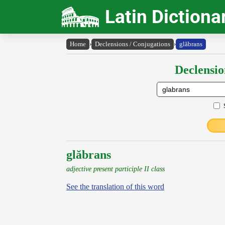
Latin Dictiona
Home
›
Declensions / Conjugations
›
glăbrans
Declensio
glăbrans
adjective present participle II class
See the translation of this word