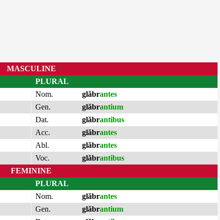
MASCULINE
PLURAL
Nom.
glăbr
antes
Gen.
glăbr
antium
Dat.
glăbr
antibus
Acc.
glăbr
antes
Abl.
glăbr
antes
Voc.
glăbr
antibus
FEMININE
PLURAL
Nom.
glăbr
antes
Gen.
glăbr
antium