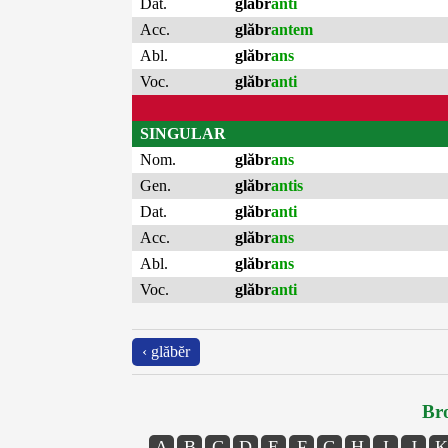
Dat.
glăbr
anti
Acc.
glăbr
antem
Abl.
glăbr
ans
Voc.
glăbr
anti
SINGULAR
Nom.
glăbr
ans
Gen.
glăbr
antis
Dat.
glăbr
anti
Acc.
glăbr
ans
Abl.
glăbr
ans
Voc.
glăbr
anti
‹ glăbĕr
Bro
A
B
C
D
E
F
G
H
I
J
K