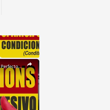
×
SPANISH CONJUGATIONS: Present Perfect Progressive (Presente Perfecto Progresivo)