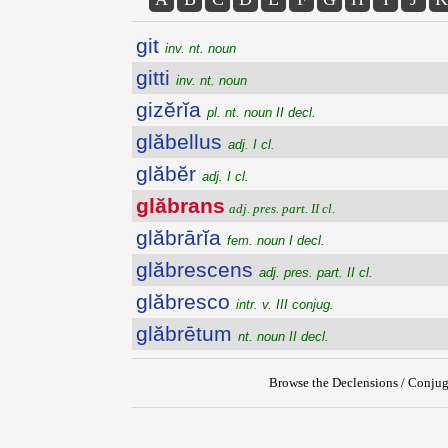
git
inv. nt. noun
gitti
inv. nt. noun
gizĕrĭa
pl. nt. noun II decl.
glăbellus
adj. I cl.
glăbĕr
adj. I cl.
glăbrans
adj. pres. part. II cl.
glăbrārĭa
fem. noun I decl.
glăbrescens
adj. pres. part. II cl.
glăbresco
intr. v. III conjug.
glăbrētum
nt. noun II decl.
Browse the Declensions / Conjug
{{ID:GLABRANS100}}
---CACHE---