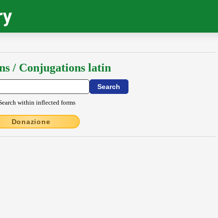
ry
ns / Conjugations latin
Search within inflected forms
Donazione