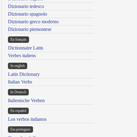
Dizionario tedesco
Dizionario spagnolo
Dizionario greco moderno
Dizionario piemontese
En français
Dictionnaire Latin
Verbes italiens
In english
Latin Dictionary
Italian Verbs
In Deutsch
Italienische Verben
En español
Los verbos italianos
Em portugues