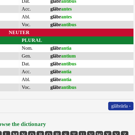
Dat.
glăbr
antibus
Acc.
glăbr
antes
Abl.
glăbr
antes
Voc.
glăbr
antibus
NEUTER
PLURAL
Nom.
glăbr
antia
Gen.
glăbr
antium
Dat.
glăbr
antibus
Acc.
glăbr
antia
Abl.
glăbr
antia
Voc.
glăbr
antibus
glăbrārĭa ›
wse the dictionary
L
M
N
O
P
Q
R
S
T
U
V
W
X
Y
Z