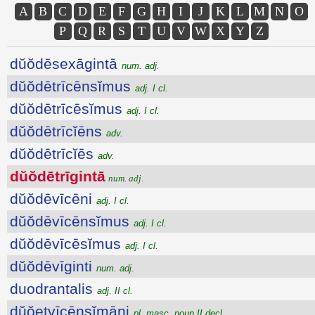
A
B
C
D
E
F
G
H
I
J
K
L
M
N
O
P
Q
R
S
T
U
V
W
X
Y
Z
dŭŏdēsexāgintā
num. adj.
dŭŏdētrīcēnsĭmus
adj. I cl.
dŭŏdētrīcēsĭmus
adj. I cl.
dŭŏdētrīcĭēns
adv.
dŭŏdētrīcĭēs
adv.
dŭŏdētrīgintā
num. adj.
dŭŏdēvīcēni
adj. I cl.
dŭŏdēvīcēnsĭmus
adj. I cl.
dŭŏdēvīcēsĭmus
adj. I cl.
dŭŏdēvīginti
num. adj.
duodrantalis
adj. II cl.
dŭŏetvīcēnsĭmāni
pl. masc. noun II decl.