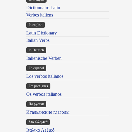
Dictionnaire Latin
Verbes italiens
In english
Latin Dictionary
Italian Verbs
In Deutsch
Italienische Verben
En español
Los verbos italianos
Em portugues
Os verbos italianos
По русски
Итальянские глаголы
Στα ελληνικά
Ιταλικό Λεξικό