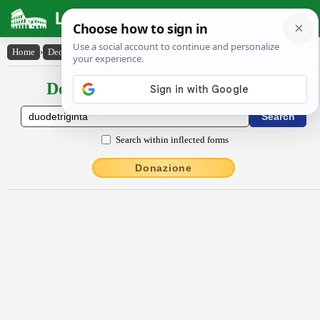
Latin Dictionary
Home
›
Declensions / Conjugations
›
dŭŏdētrīgintā
Declensions / Conjugations latin
Search within inflected forms
Donazione