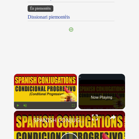
Ën piemontèis
Dissionari piemontèis
×
Now Playing
×
Play
Unmute
Fullscreen
SPANISH CONJUGATIONS: Conditional Progressive (Condicional Progresivo)