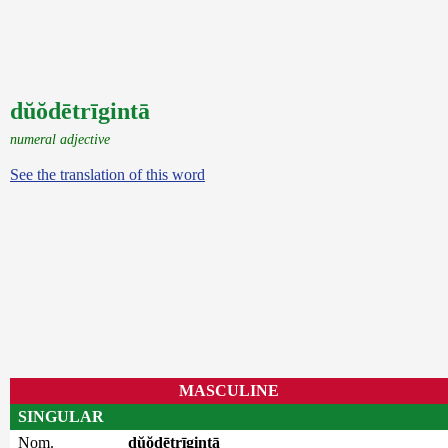
dŭŏdētrīgintā
numeral adjective
See the translation of this word
MASCULINE
SINGULAR
Nom.
dŭŏdētrīgintā