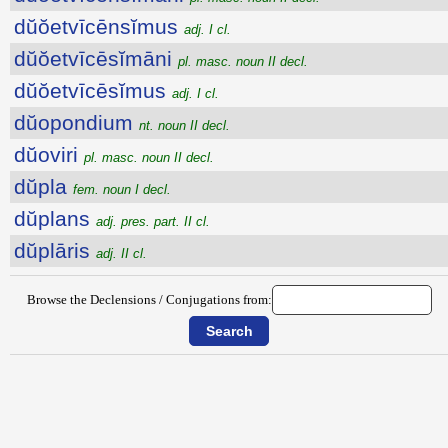
dŭŏetvīcēnsĭmus
adj. I cl.
dŭŏetvīcēsĭmāni
pl. masc. noun II decl.
dŭŏetvīcēsĭmus
adj. I cl.
dŭopondium
nt. noun II decl.
dŭoviri
pl. masc. noun II decl.
dŭpla
fem. noun I decl.
dŭplans
adj. pres. part. II cl.
dŭplāris
adj. II cl.
Browse the Declensions / Conjugations from: