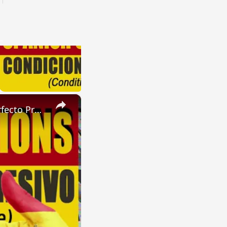
×
SPANISH CONJUGATIONS: Future Perfect Progressive (Futuro Perfecto Progresivo)