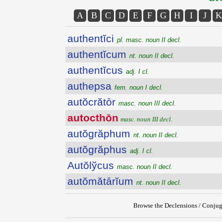
A
B
C
D
E
F
G
H
I
J
K
authentĭci
pl. masc. noun II decl.
authentĭcum
nt. noun II decl.
authentĭcus
adj. I cl.
authepsa
fem. noun I decl.
autŏcrătōr
masc. noun III decl.
autocthōn
masc. noun III decl.
autŏgrăphum
nt. noun II decl.
autŏgrăphus
adj. I cl.
Autŏlўcus
masc. noun II decl.
autŏmătārĭum
nt. noun II decl.
Browse the Declensions / Conjug