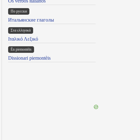
Os verbos italianos
По русски
Итальянские глаголы
Στα ελληνικά
Ιταλικό Λεξικό
Ën piemontèis
Dissionari piemontèis