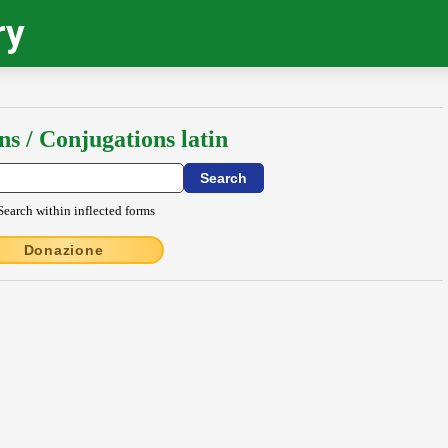
ry
ns / Conjugations latin
Search within inflected forms
Donazione