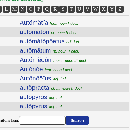
L
M
N
O
P
Q
R
S
T
U
V
W
X
Y
Z
Autŏmătĭa
fem. noun I decl.
autŏmătŏn
nt. noun II decl.
autŏmătŏpŏētus
adj. I cl.
autŏmătum
nt. noun II decl.
Autŏmĕdōn
masc. noun III decl.
Autŏnŏē
fem. noun I decl.
Autŏnŏēĭus
adj. I cl.
autŏpracta
pl. nt. noun II decl.
autŏpȳrŏs
adj. I cl.
autŏpȳrus
adj. I cl.
ations from: