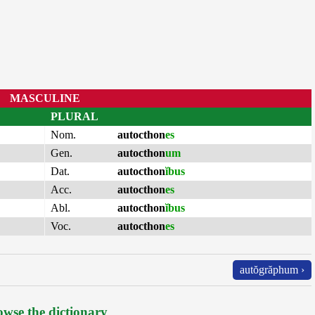
MASCULINE
PLURAL
Nom.
autocthon
es
Gen.
autocthon
um
Dat.
autocthon
ĭbus
Acc.
autocthon
es
Abl.
autocthon
ĭbus
Voc.
autocthon
es
autŏgrăphum ›
wse the dictionary