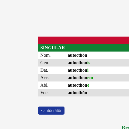
SINGULAR
Nom.
autocthōn
Gen.
autocthon
is
Dat.
autocthon
i
Acc.
autocthon
em
Abl.
autocthon
e
Voc.
autocthōn
‹ autŏcrătōr
Bro