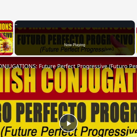
×
 Video
Now Playing
Play