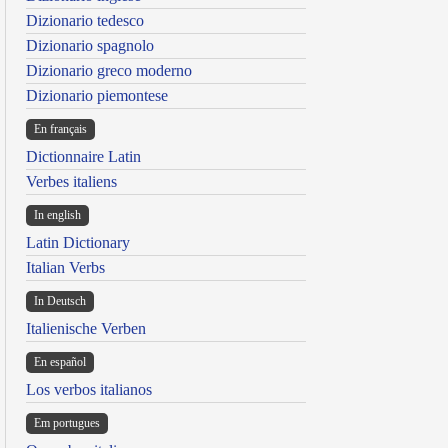
Dizionario tedesco
Dizionario spagnolo
Dizionario greco moderno
Dizionario piemontese
En français
Dictionnaire Latin
Verbes italiens
In english
Latin Dictionary
Italian Verbs
In Deutsch
Italienische Verben
En español
Los verbos italianos
Em portugues