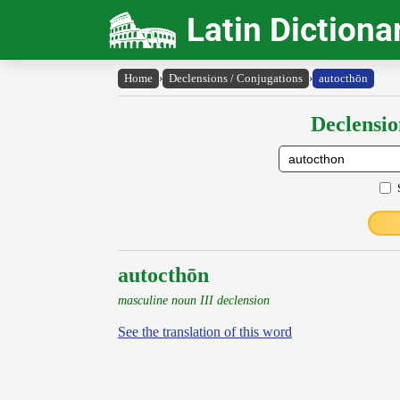
Latin Dictiona
Home
›
Declensions / Conjugations
›
autocthōn
Declensio
autocthōn
masculine noun III declension
See the translation of this word