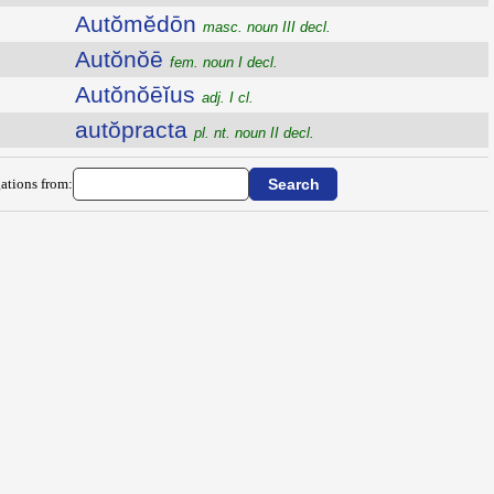
Autŏmĕdōn
masc. noun III decl.
Autŏnŏē
fem. noun I decl.
Autŏnŏēĭus
adj. I cl.
autŏpracta
pl. nt. noun II decl.
ations from: