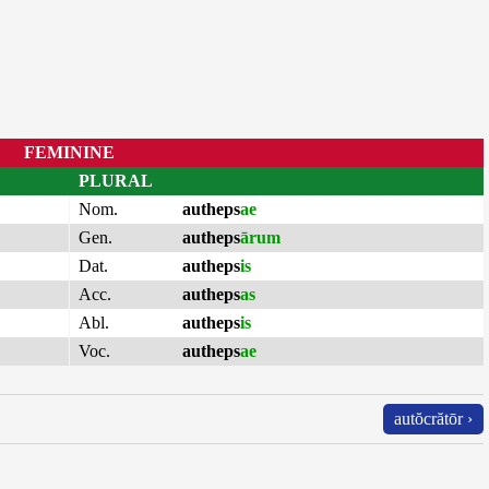
FEMININE
PLURAL
Nom.
autheps
ae
Gen.
autheps
ārum
Dat.
autheps
is
Acc.
autheps
as
Abl.
autheps
is
Voc.
autheps
ae
autŏcrătōr ›