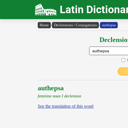
Latin Dictiona
Home
›
Declensions / Conjugations
›
authepsa
Declensio
authepsa
feminine noun I declension
See the translation of this word