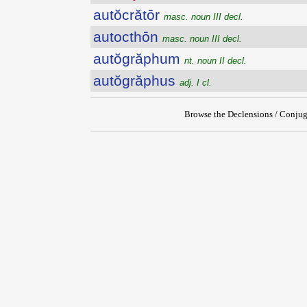
autŏcrătōr
masc. noun III decl.
autocthōn
masc. noun III decl.
autŏgrăphum
nt. noun II decl.
autŏgrăphus
adj. I cl.
Browse the Declensions / Conjug
{{ID:AUTHEPSA100}}
---CACHE---