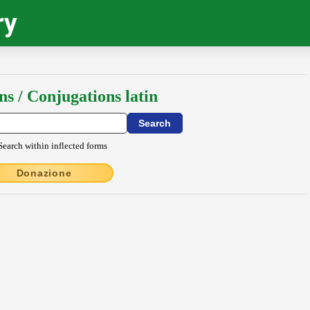
ry
ns / Conjugations latin
Search within inflected forms
Donazione