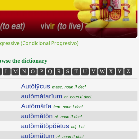
ressive (Condicional Progresivo)
wse the dictionary
L
M
N
O
P
Q
R
S
T
U
V
W
X
Y
Z
Autŏlўcus
masc. noun II decl.
autŏmătārĭum
nt. noun II decl.
Autŏmătĭa
fem. noun I decl.
autŏmătŏn
nt. noun II decl.
autŏmătŏpŏētus
adj. I cl.
autŏmătum
nt. noun II decl.