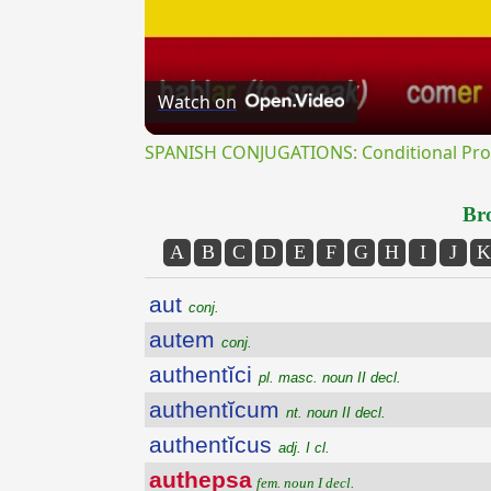
Watch on
SPANISH CONJUGATIONS: Conditional Prog
Bro
A
B
C
D
E
F
G
H
I
J
K
aut
conj.
autem
conj.
authentĭci
pl. masc. noun II decl.
authentĭcum
nt. noun II decl.
authentĭcus
adj. I cl.
authepsa
fem. noun I decl.