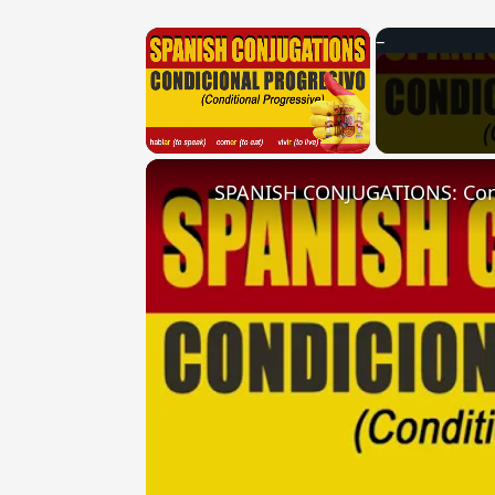
×
Unmute