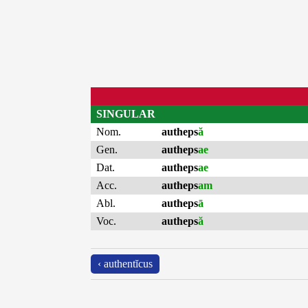
SINGULAR
Nom.
autheps
ă
Gen.
autheps
ae
Dat.
autheps
ae
Acc.
autheps
am
Abl.
autheps
ā
Voc.
autheps
ă
‹ authentĭcus