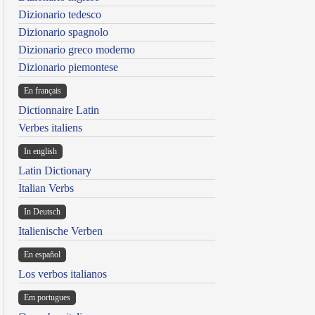
Dizionario tedesco
Dizionario spagnolo
Dizionario greco moderno
Dizionario piemontese
En français
Dictionnaire Latin
Verbes italiens
In english
Latin Dictionary
Italian Verbs
In Deutsch
Italienische Verben
En español
Los verbos italianos
Em portugues