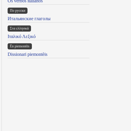
Os verbos italianos
По русски
Итальянские глаголы
Στα ελληνικά
Ιταλικό Λεξικό
Ën piemontèis
Dissionari piemontèis