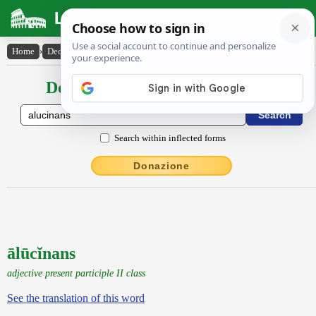
Latin Dictionary
Home
›
Declensions / Conjugations
›
ālūcĭnans
Declensions / Conjugations latin
Search within inflected forms
Donazione
ālūcĭnans
adjective present participle II class
See the translation of this word