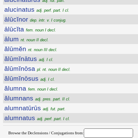
adj. fut. part.
alucinatus
adj. perf. part. I cl.
ālūcĭnor
dep. intr. v. I conjug.
ālūcĭta
fem. noun I decl.
ālum
nt. noun II decl.
ălūmĕn
nt. noun III decl.
ălūmĭnātus
adj. I cl.
ălūmĭnōsa
pl. nt. noun II decl.
ălūmĭnōsus
adj. I cl.
ălumna
fem. noun I decl.
ălumnans
adj. pres. part. II cl.
alumnatūrūs
adj. fut. part.
alumnatus
adj. perf. part. I cl.
Browse the Declensions / Conjugations from: