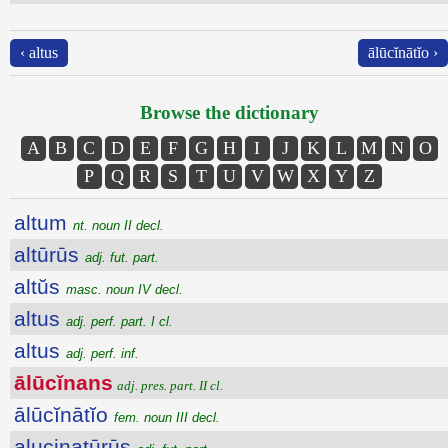
‹ altus
ālūcĭnātĭo ›
Browse the dictionary
A
B
C
D
E
F
G
H
I
J
K
L
M
N
O
P
Q
R
S
T
U
V
W
X
Y
Z
altum
nt. noun II decl.
altūrūs
adj. fut. part.
altŭs
masc. noun IV decl.
altus
adj. perf. part. I cl.
altus
adj. perf. inf.
ālūcĭnans
adj. pres. part. II cl.
ālūcĭnātĭo
fem. noun III decl.
alucinatūrūs