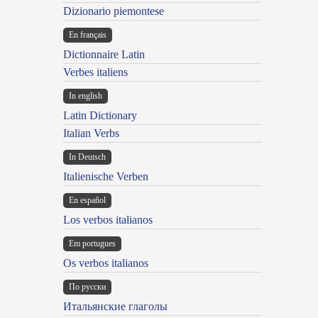
Dizionario piemontese
En français
Dictionnaire Latin
Verbes italiens
In english
Latin Dictionary
Italian Verbs
In Deutsch
Italienische Verben
En español
Los verbos italianos
Em portugues
Os verbos italianos
По русски
Итальянские глаголы