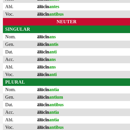
Abl.
ālūcĭn
antes
Voc.
ālūcĭn
antibus
NEUTER
SINGULAR
Nom.
ālūcĭn
ans
Gen.
ālūcĭn
antis
Dat.
ālūcĭn
anti
Acc.
ālūcĭn
ans
Abl.
ālūcĭn
ans
Voc.
ālūcĭn
anti
PLURAL
Nom.
ālūcĭn
antia
Gen.
ālūcĭn
antium
Dat.
ālūcĭn
antibus
Acc.
ālūcĭn
antia
Abl.
ālūcĭn
antia
Voc.
ālūcĭn
antibus