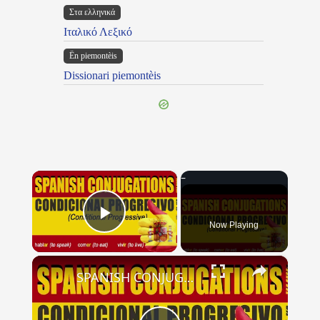
Στα ελληνικά
Ιταλικό Λεξικό
Ën piemontèis
Dissionari piemontèis
×
Now Playing
Play Video
×
SPANISH CONJUGATIONS: Conditional Progressive (Condicional Progresivo)