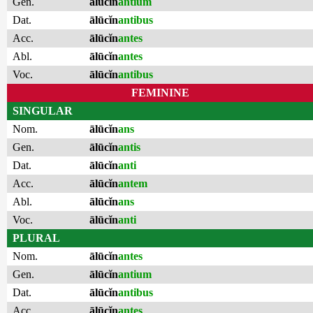
Gen.
ālūcĭn
antium
Dat.
ālūcĭn
antibus
Acc.
ālūcĭn
antes
Abl.
ālūcĭn
antes
Voc.
ālūcĭn
antibus
FEMININE
SINGULAR
Nom.
ālūcĭn
ans
Gen.
ālūcĭn
antis
Dat.
ālūcĭn
anti
Acc.
ālūcĭn
antem
Abl.
ālūcĭn
ans
Voc.
ālūcĭn
anti
PLURAL
Nom.
ālūcĭn
antes
Gen.
ālūcĭn
antium
Dat.
ālūcĭn
antibus
Acc.
ālūcĭn
antes