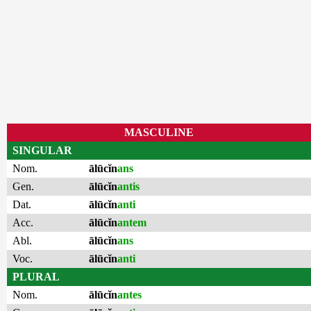
MASCULINE
SINGULAR
Nom.
ālūcĭn
ans
Gen.
ālūcĭn
antis
Dat.
ālūcĭn
anti
Acc.
ālūcĭn
antem
Abl.
ālūcĭn
ans
Voc.
ālūcĭn
anti
PLURAL
Nom.
ālūcĭn
antes