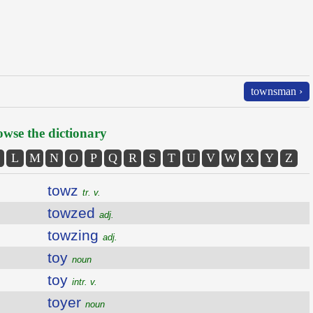
townsman ›
wse the dictionary
L
M
N
O
P
Q
R
S
T
U
V
W
X
Y
Z
towz
tr. v.
towzed
adj.
towzing
adj.
toy
noun
toy
intr. v.
toyer
noun