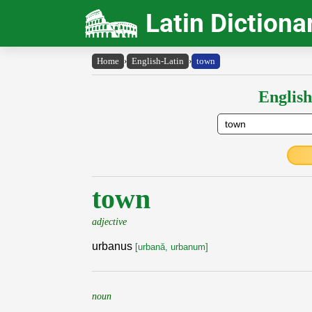
Latin Dictiona
Home
›
English-Latin
›
town
English
town
adjective
urbanus
[urbană, urbanum]
noun