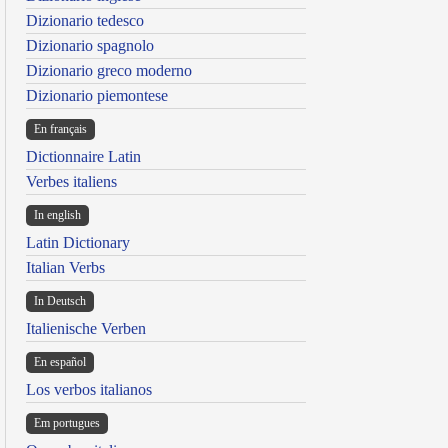
Dizionario tedesco
Dizionario spagnolo
Dizionario greco moderno
Dizionario piemontese
En français
Dictionnaire Latin
Verbes italiens
In english
Latin Dictionary
Italian Verbs
In Deutsch
Italienische Verben
En español
Los verbos italianos
Em portugues