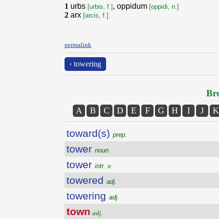
1
urbs
, oppidum
[urbis, f.]
[oppidi, n.]
2
arx
[arcis, f.]
permalink
‹ towering
Bro
A
B
C
D
E
F
G
H
I
J
K
toward(s)
prep.
tower
noun
tower
intr. v.
towered
adj.
towering
adj.
town
adj.