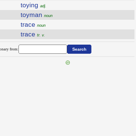
toying
adj.
toyman
noun
trace
noun
trace
tr. v.
ionary from: