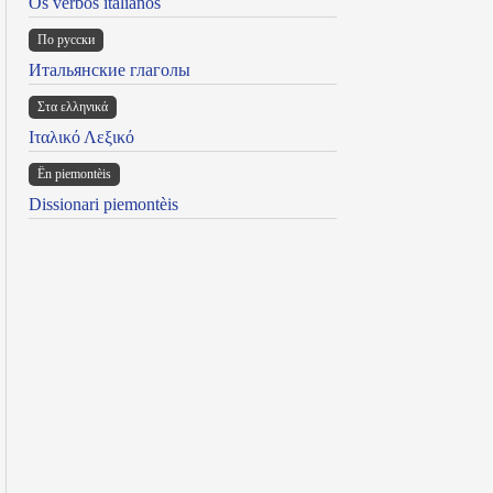
Os verbos italianos
По русски
Итальянские глаголы
Στα ελληνικά
Ιταλικό Λεξικό
Ën piemontèis
Dissionari piemontèis