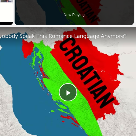
 Video
Now Playing
Nobody Speak This Romance Language Anymore?
Play
Video