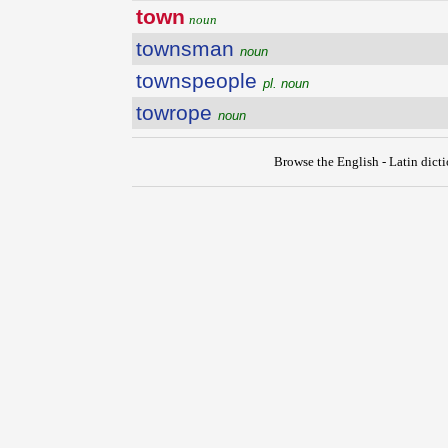
town
noun
townsman
noun
townspeople
pl. noun
towrope
noun
Browse the English - Latin dict