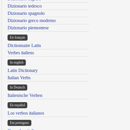
Dizionario tedesco
Dizionario spagnolo
Dizionario greco moderno
Dizionario piemontese
En français
Dictionnaire Latin
Verbes italiens
In english
Latin Dictionary
Italian Verbs
In Deutsch
Italienische Verben
En español
Los verbos italianos
Em portugues