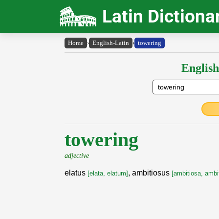
Latin Dictiona
Home
›
English-Latin
›
towering
English
towering
adjective
elatus
, ambitiosus
[elata, elatum]
[ambitiosa, ambi