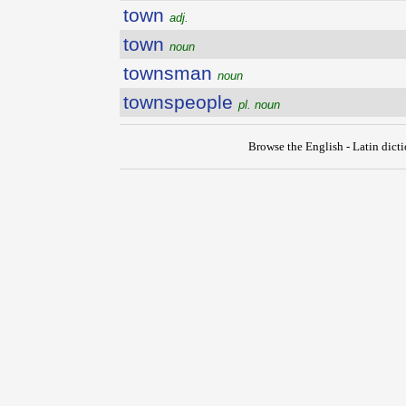
town
adj.
town
noun
townsman
noun
townspeople
pl. noun
Browse the English - Latin dict