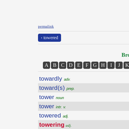
permalink
‹ towered
Bro
A
B
C
D
E
F
G
H
I
J
K
towardly
adv.
toward(s)
prep.
tower
noun
tower
intr. v.
towered
adj.
towering
adj.