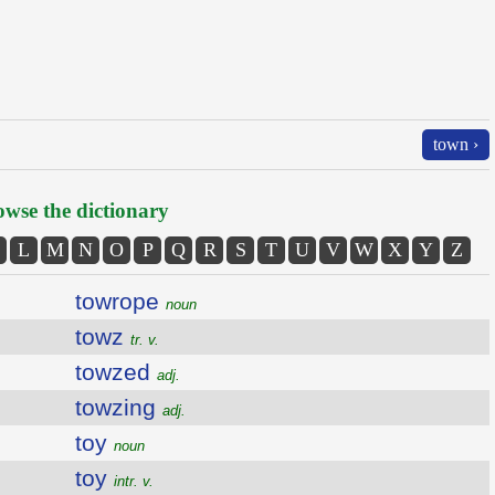
town ›
wse the dictionary
L
M
N
O
P
Q
R
S
T
U
V
W
X
Y
Z
towrope
noun
towz
tr. v.
towzed
adj.
towzing
adj.
toy
noun
toy
intr. v.