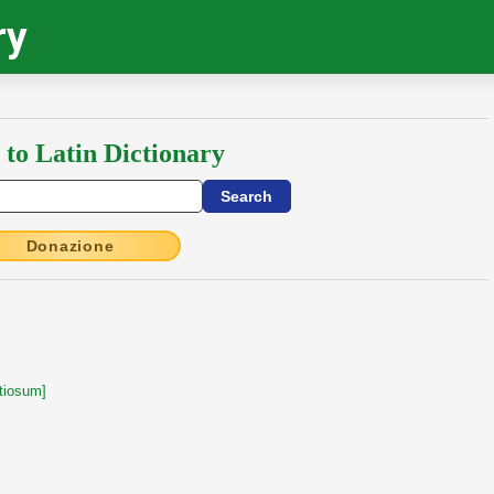
ry
 to Latin Dictionary
Donazione
tiosum]