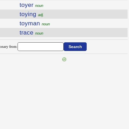
toyer
noun
toying
adj.
toyman
noun
trace
noun
ionary from: