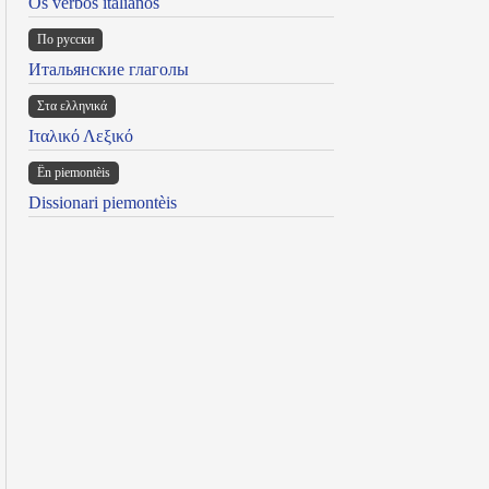
Os verbos italianos
По русски
Итальянские глаголы
Στα ελληνικά
Ιταλικό Λεξικό
Ën piemontèis
Dissionari piemontèis