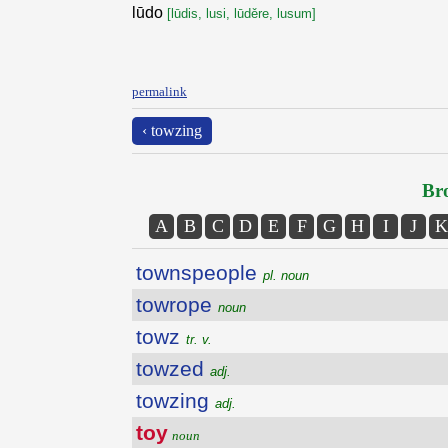
lūdo
[lūdis, lusi, lūděre, lusum]
permalink
‹ towzing
Bro
A
B
C
D
E
F
G
H
I
J
K
townspeople
pl. noun
towrope
noun
towz
tr. v.
towzed
adj.
towzing
adj.
toy
noun