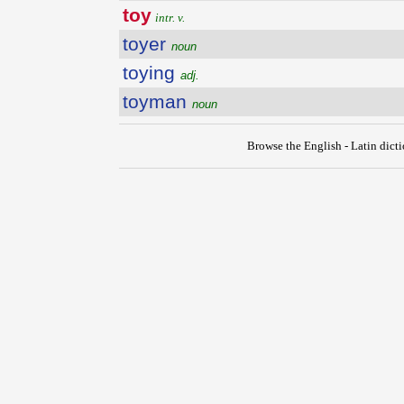
toy
intr. v.
toyer
noun
toying
adj.
toyman
noun
Browse the English - Latin dict