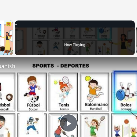
×
 Video
Now Playing
panish
Play