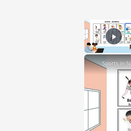
Play
Sports in S