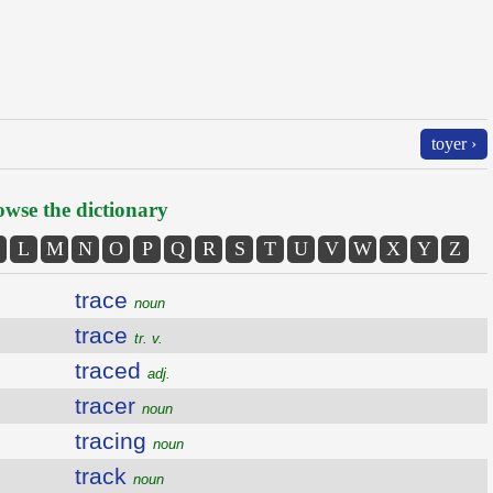
toyer ›
wse the dictionary
L
M
N
O
P
Q
R
S
T
U
V
W
X
Y
Z
trace
noun
trace
tr. v.
traced
adj.
tracer
noun
tracing
noun
track
noun