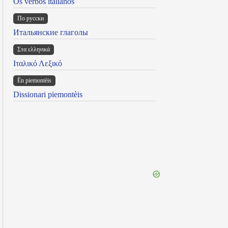
Os verbos italianos
По русски
Итальянские глаголы
Στα ελληνικά
Ιταλικό Λεξικό
Ën piemontèis
Dissionari piemontèis