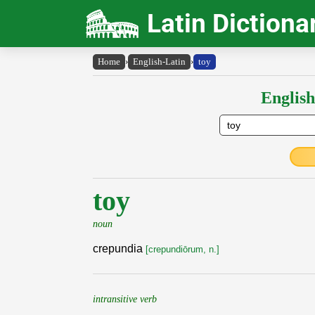
Latin Dictiona
Home
›
English-Latin
›
toy
English
toy
noun
crepundia
[crepundiōrum, n.]
intransitive verb