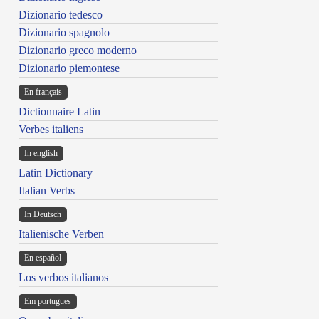
Dizionario tedesco
Dizionario spagnolo
Dizionario greco moderno
Dizionario piemontese
En français
Dictionnaire Latin
Verbes italiens
In english
Latin Dictionary
Italian Verbs
In Deutsch
Italienische Verben
En español
Los verbos italianos
Em portugues