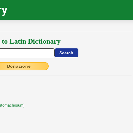
ry
 to Latin Dictionary
Donazione
 stomachosum]