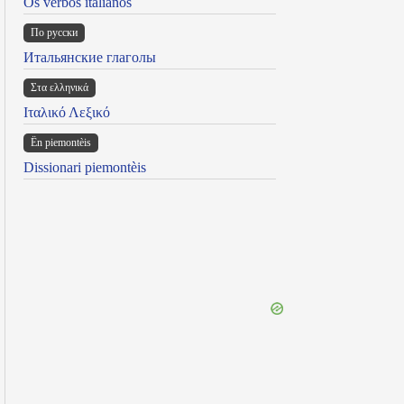
Os verbos italianos
По русски
Итальянские глаголы
Στα ελληνικά
Ιταλικό Λεξικό
Ën piemontèis
Dissionari piemontèis