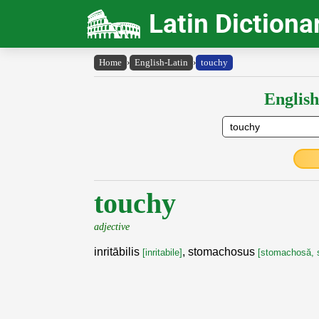
Latin Dictiona
Home
›
English-Latin
›
touchy
English
touchy
adjective
inritābilis
, stomachosus
[inritabile]
[stomachosă,