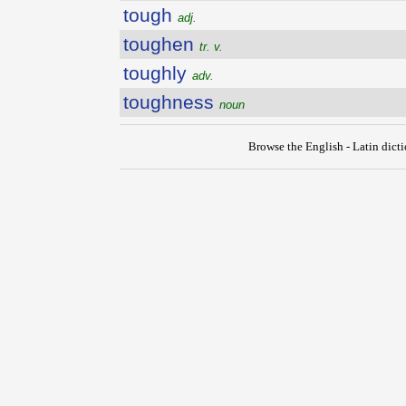
tough
adj.
toughen
tr. v.
toughly
adv.
toughness
noun
Browse the English - Latin dict