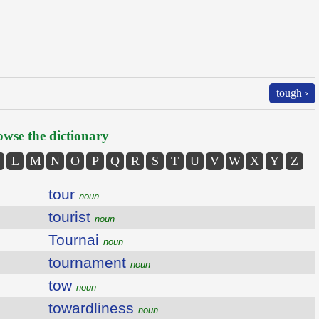
tough ›
wse the dictionary
L
M
N
O
P
Q
R
S
T
U
V
W
X
Y
Z
tour
noun
tourist
noun
Tournai
noun
tournament
noun
tow
noun
towardliness
noun