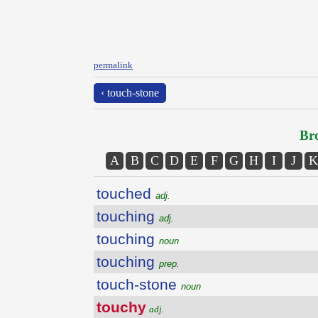
permalink
‹ touch-stone
Bro
A
B
C
D
E
F
G
H
I
J
K
touched
adj.
touching
adj.
touching
noun
touching
prep.
touch-stone
noun
touchy
adj.