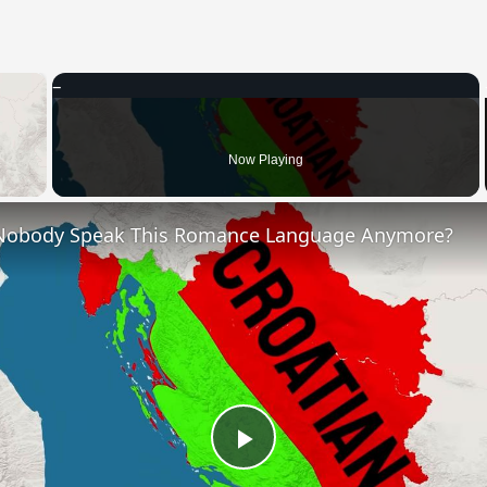
×
 Video
Now Playing
Nobody Speak This Romance Language Anymore?
Play