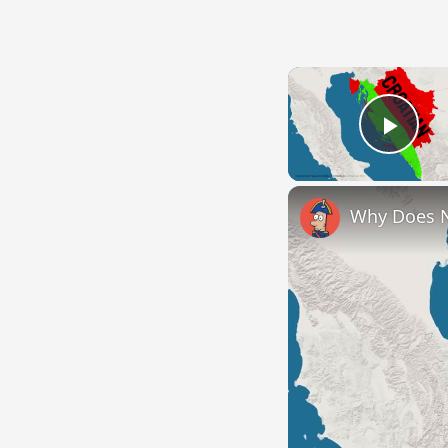
Play
Why Does 