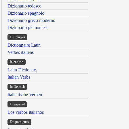
Dizionario tedesco
Dizionario spagnolo
Dizionario greco moderno
Dizionario piemontese
En français
Dictionnaire Latin
Verbes italiens
In english
Latin Dictionary
Italian Verbs
In Deutsch
Italienische Verben
En español
Los verbos italianos
Em portugues