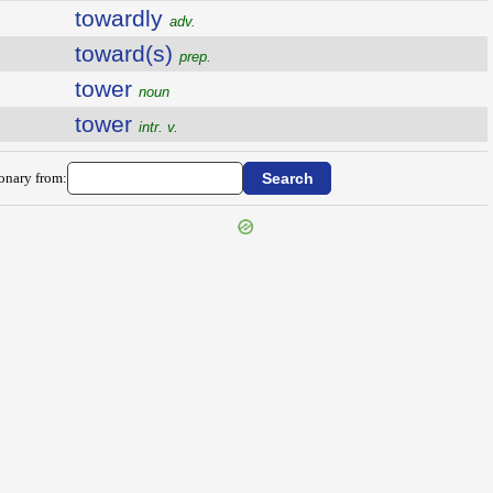
towardly
adv.
toward(s)
prep.
tower
noun
tower
intr. v.
ionary from: