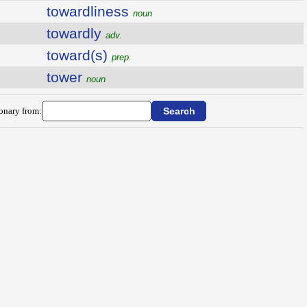
towardliness
noun
towardly
adv.
toward(s)
prep.
tower
noun
ionary from: