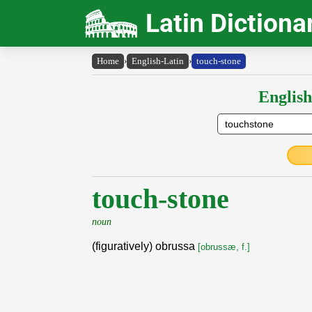
Latin Dictiona
Home
›
English-Latin
›
touch-stone
English
touch-stone
noun
(figuratively) obrussa
[obrussæ, f.]