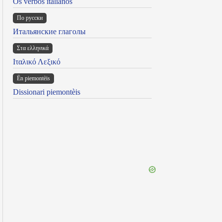
Os verbos italianos
По русски
Итальянские глаголы
Στα ελληνικά
Ιταλικό Λεξικό
Ën piemontèis
Dissionari piemontèis