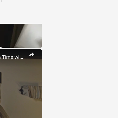
×
Uncovering the Fascinating Origins of Words: A Journey Through Time with Dictionaries