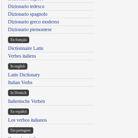
Dizionario tedesco
Dizionario spagnolo
Dizionario greco moderno
Dizionario piemontese
En français
Dictionnaire Latin
Verbes italiens
In english
Latin Dictionary
Italian Verbs
In Deutsch
Italienische Verben
En español
Los verbos italianos
Em portugues