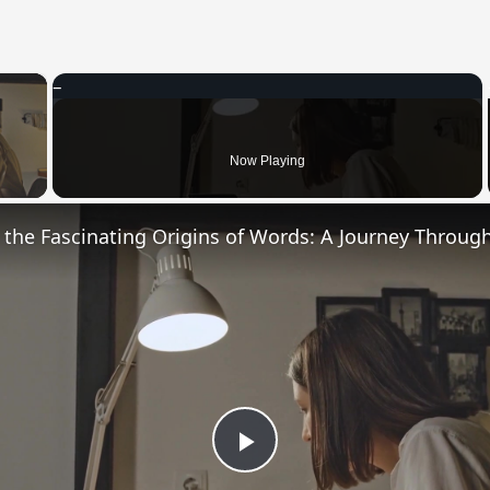
×
 Video
Now Playing
Play