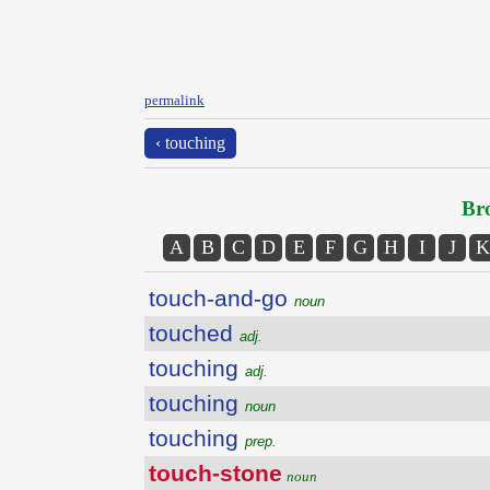
permalink
‹ touching
Bro
A
B
C
D
E
F
G
H
I
J
K
touch-and-go
noun
touched
adj.
touching
adj.
touching
noun
touching
prep.
touch-stone
noun