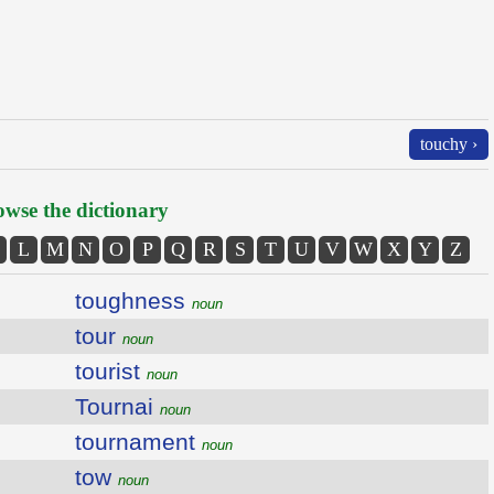
touchy ›
wse the dictionary
L
M
N
O
P
Q
R
S
T
U
V
W
X
Y
Z
toughness
noun
tour
noun
tourist
noun
Tournai
noun
tournament
noun
tow
noun