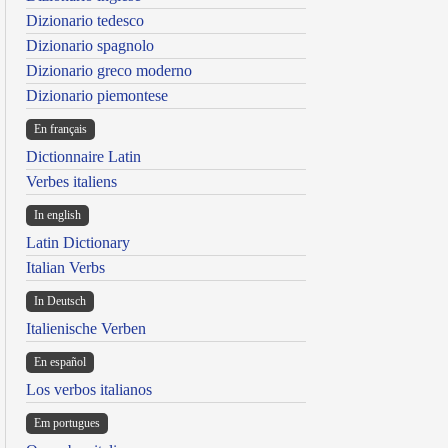
Dizionario tedesco
Dizionario spagnolo
Dizionario greco moderno
Dizionario piemontese
En français
Dictionnaire Latin
Verbes italiens
In english
Latin Dictionary
Italian Verbs
In Deutsch
Italienische Verben
En español
Los verbos italianos
Em portugues