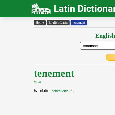
Latin Dictiona
Home
›
English-Latin
›
tenement
English
tenement
noun
habitatio
[habitationis, f.]