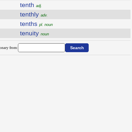
tenth
adj.
tenthly
adv.
tenths
pl. noun
tenuity
noun
ionary from: