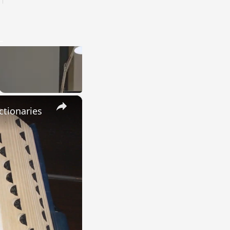
×
ctionaries