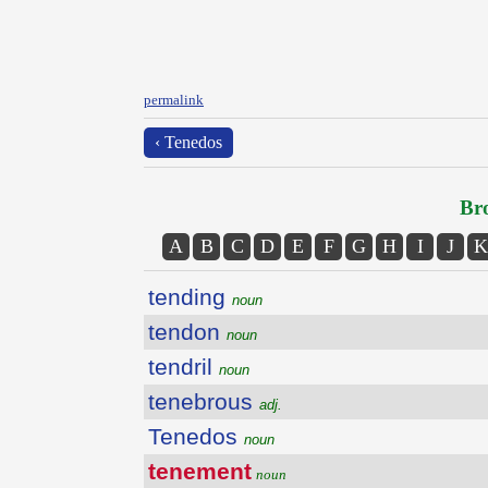
permalink
‹ Tenedos
Bro
A
B
C
D
E
F
G
H
I
J
K
tending
noun
tendon
noun
tendril
noun
tenebrous
adj.
Tenedos
noun
tenement
noun