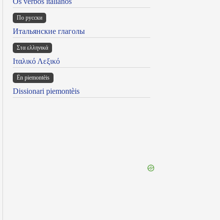
Os verbos italianos
По русски
Итальянские глаголы
Στα ελληνικά
Ιταλικό Λεξικό
Ën piemontèis
Dissionari piemontèis