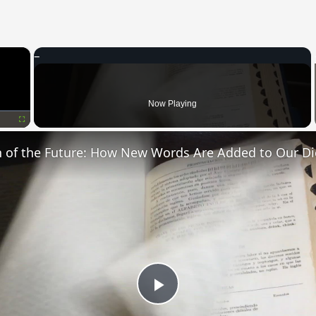
×
Now Playing
Fullscreen
n of the Future: How New Words Are Added to Our Di
Play