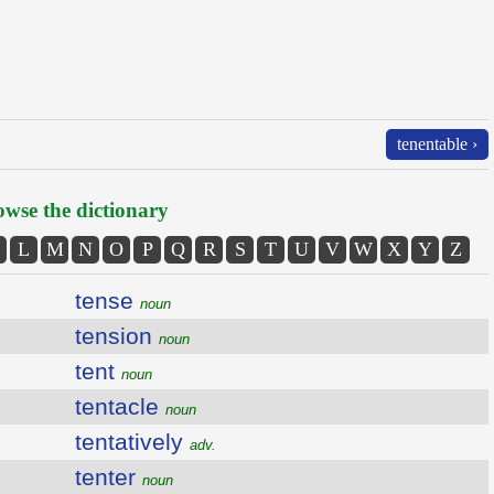
tenentable ›
wse the dictionary
L
M
N
O
P
Q
R
S
T
U
V
W
X
Y
Z
tense
noun
tension
noun
tent
noun
tentacle
noun
tentatively
adv.
tenter
noun