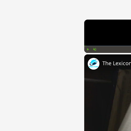
Play
Unmute
The Lexico