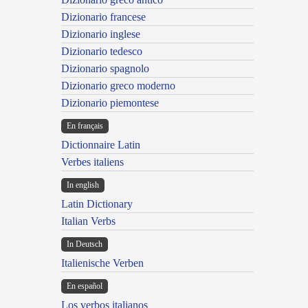
Dizionario francese
Dizionario inglese
Dizionario tedesco
Dizionario spagnolo
Dizionario greco moderno
Dizionario piemontese
En français
Dictionnaire Latin
Verbes italiens
In english
Latin Dictionary
Italian Verbs
In Deutsch
Italienische Verben
En español
Los verbos italianos