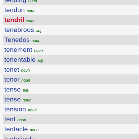
noun
tendon
noun
tendril
noun
tenebrous
adj.
Tenedos
noun
tenement
noun
tenentable
adj.
tenet
noun
tenor
noun
tense
adj.
tense
noun
tension
noun
tent
noun
tentacle
noun
tentatively