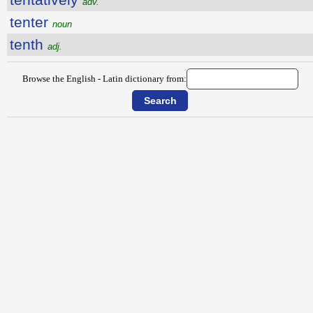
adv.
tenter
noun
tenth
adj.
Browse the English - Latin dictionary from: