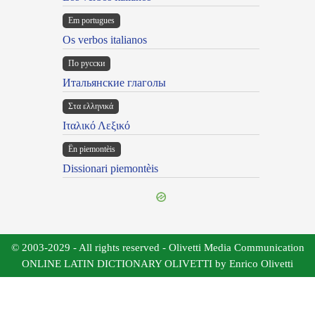
Em portugues
Os verbos italianos
По русски
Итальянские глаголы
Στα ελληνικά
Ιταλικό Λεξικό
Ën piemontèis
Dissionari piemontèis
© 2003-2029 - All rights reserved - Olivetti Media Communication
ONLINE LATIN DICTIONARY OLIVETTI by Enrico Olivetti