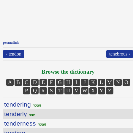
permalink
‹ tendon
tenebrous ›
Browse the dictionary
A
B
C
D
E
F
G
H
I
J
K
L
M
N
O
P
Q
R
S
T
U
V
W
X
Y
Z
tendering
noun
tenderly
adv.
tenderness
noun
tending