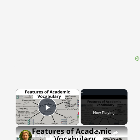
{{ID:TENDRIL100}}
---CACHE---
×
Now Playing
Play Video
×
Features of Academic Vocabulary