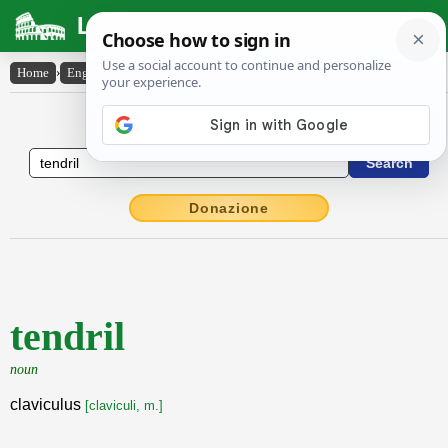
Latin Dictionary
Home
›
English-Latin
›
tendril
English to Latin Dictionary
Donazione
tendril
noun
claviculus
[claviculi, m.]