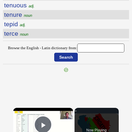
tenuous
adj.
tenure
noun
tepid
adj.
terce
noun
Browse the English - Latin dictionary from:
{{ID:TENSE100}}
---CACHE---
×
Now Playing