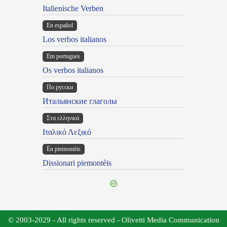
Italienische Verben
En español
Los verbos italianos
Em portugues
Os verbos italianos
По русски
Итальянские глаголы
Στα ελληνικά
Ιταλικό Λεξικό
Ën piemontèis
Dissionari piemontèis
© 2003-2029 - All rights reserved - Olivetti Media Communication