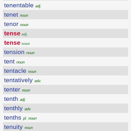
tenentable
adj.
tenet
noun
tenor
noun
tense
adj.
tense
noun
tension
noun
tent
noun
tentacle
noun
tentatively
adv.
tenter
noun
tenth
adj.
tenthly
adv.
tenths
pl. noun
tenuity
noun