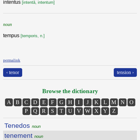
intentus
[intentă, intentum]
noun
tempus
[temporis, n.]
permalink
‹ tenor
tension ›
Browse the dictionary
A
B
C
D
E
F
G
H
I
J
K
L
M
N
O
P
Q
R
S
T
U
V
W
X
Y
Z
Tenedos
noun
tenement
noun