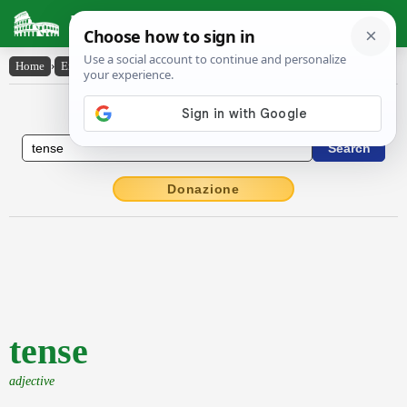
Latin Dictionary
Home
›
English-Latin
›
tense
English to Latin Dictionary
Donazione
tense
adjective