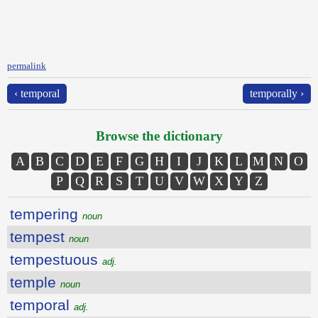
permalink
‹ temporal
temporally ›
Browse the dictionary
A
B
C
D
E
F
G
H
I
J
K
L
M
N
O
P
Q
R
S
T
U
V
W
X
Y
Z
tempering
noun
tempest
noun
tempestuous
adj.
temple
noun
temporal
adj.