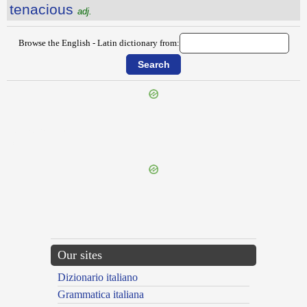
tenacious
adj.
Browse the English - Latin dictionary from:
{{ID:TEMPORALITIES100}}
---CACHE---
Our sites
Dizionario italiano
Grammatica italiana