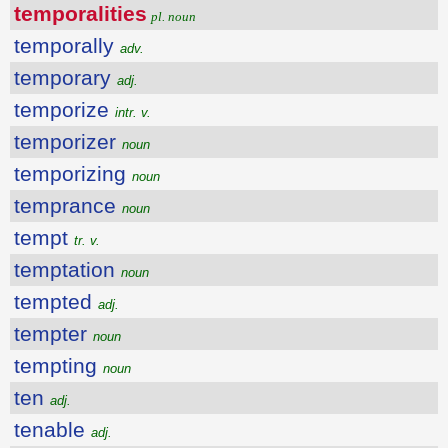
temporalities
pl. noun
temporally
adv.
temporary
adj.
temporize
intr. v.
temporizer
noun
temporizing
noun
temprance
noun
tempt
tr. v.
temptation
noun
tempted
adj.
tempter
noun
tempting
noun
ten
adj.
tenable
adj.