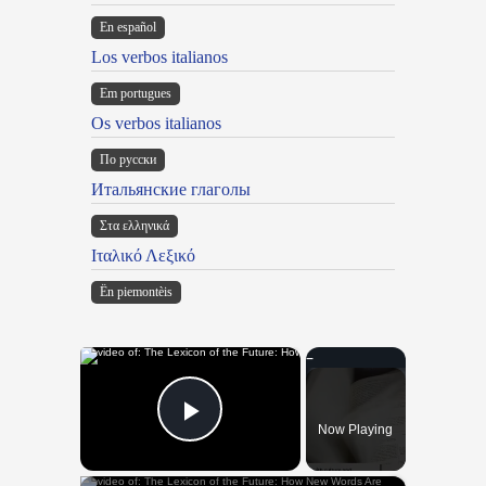
En español
Los verbos italianos
Em portugues
Os verbos italianos
По русски
Итальянские глаголы
Στα ελληνικά
Ιταλικό Λεξικό
Ën piemontèis
×
Now Playing
Play Video
×