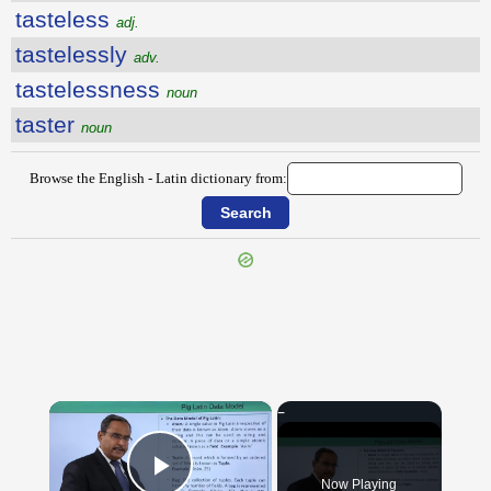
tasteless
adj.
tastelessly
adv.
tastelessness
noun
taster
noun
Browse the English - Latin dictionary from:
{{ID:TARTNESS100}}
---CACHE---
×
Now Playing