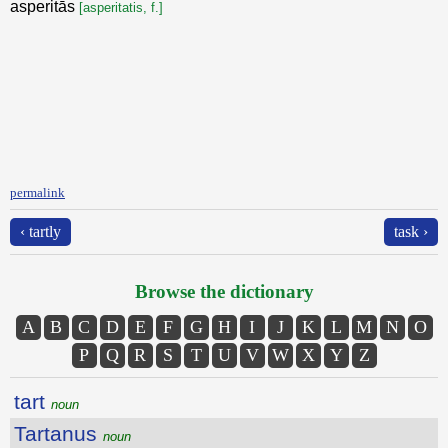
asperitās
[asperitatis, f.]
permalink
‹ tartly
task ›
Browse the dictionary
A
B
C
D
E
F
G
H
I
J
K
L
M
N
O
P
Q
R
S
T
U
V
W
X
Y
Z
tart
noun
Tartanus
noun