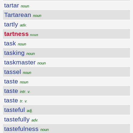
tartar
noun
Tartarean
noun
tartly
adv.
tartness
noun
task
noun
tasking
noun
taskmaster
noun
tassel
noun
taste
noun
taste
intr. v.
taste
tr. v.
tasteful
adj.
tastefully
adv.
tastefulness
noun