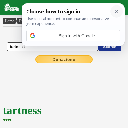
Latin Dictionary
Home
›
English-Latin
›
tartness
English to Latin Dictionary
Sign in with Google
Donazione
tartness
noun