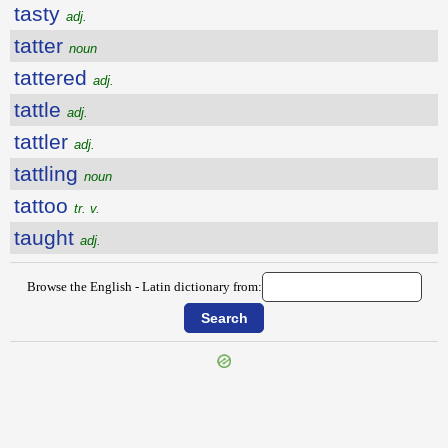
tasty
adj.
tatter
noun
tattered
adj.
tattle
adj.
tattler
adj.
tattling
noun
tattoo
tr. v.
taught
adj.
Browse the English - Latin dictionary from:
{{ID:TASTEFULLY100}}
---CACHE---