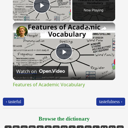
Now Playing
Play Video
×
Features of Academic Vocabulary
Play
Watch on
Video
Features of Academic Vocabulary
‹ tasteful
tastefulness ›
Browse the dictionary