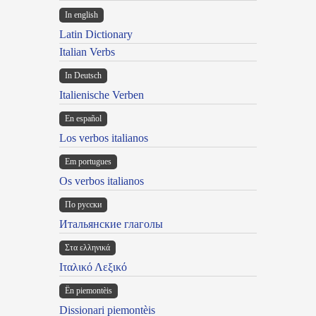
In english
Latin Dictionary
Italian Verbs
In Deutsch
Italienische Verben
En español
Los verbos italianos
Em portugues
Os verbos italianos
По русски
Итальянские глаголы
Στα ελληνικά
Ιταλικό Λεξικό
Ën piemontèis
Dissionari piemontèis