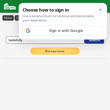
Latin Dictionary
Home
›
English-Latin
›
tastefully
English to Latin Dictionary
Donazione