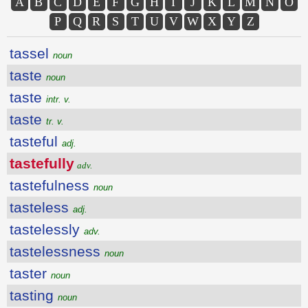
A
B
C
D
E
F
G
H
I
J
K
L
M
N
O
P
Q
R
S
T
U
V
W
X
Y
Z
tassel
noun
taste
noun
taste
intr. v.
taste
tr. v.
tasteful
adj.
tastefully
adv.
tastefulness
noun
tasteless
adj.
tastelessly
adv.
tastelessness
noun
taster
noun
tasting
noun