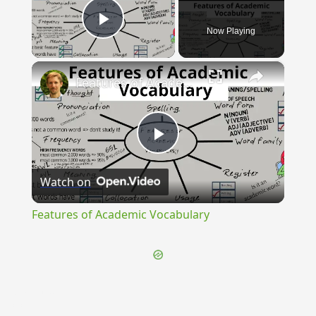
Now Playing
Play Video
×
Features of Academic Vocabulary
Play
Watch on
Video
Features of Academic Vocabulary
{{ID:TASTER100}}
---CACHE---