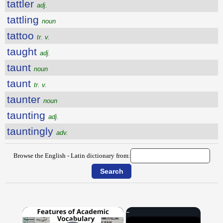
tattler
adj.
tattling
noun
tattoo
tr. v.
taught
adj.
taunt
noun
taunt
tr. v.
taunter
noun
taunting
adj.
tauntingly
adv.
Browse the English - Latin dictionary from:
×