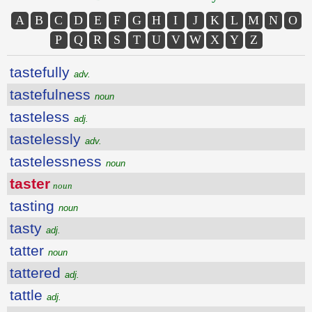
A
B
C
D
E
F
G
H
I
J
K
L
M
N
O
P
Q
R
S
T
U
V
W
X
Y
Z
tastefully
adv.
tastefulness
noun
tasteless
adj.
tastelessly
adv.
tastelessness
noun
taster
noun
tasting
noun
tasty
adj.
tatter
noun
tattered
adj.
tattle
adj.