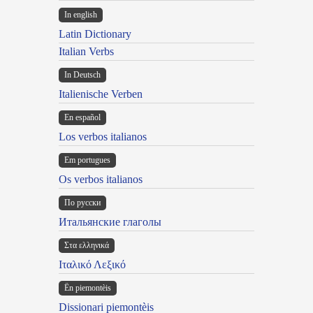
In english
Latin Dictionary
Italian Verbs
In Deutsch
Italienische Verben
En español
Los verbos italianos
Em portugues
Os verbos italianos
По русски
Итальянские глаголы
Στα ελληνικά
Ιταλικό Λεξικό
Ën piemontèis
Dissionari piemontèis