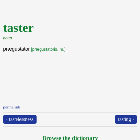
taster
noun
prægustator
[prægustatoris, m.]
permalink
‹ tastelessness
tasting ›
Browse the dictionary