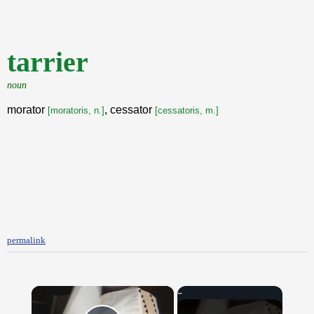
tarrier
noun
morator
, cessator
[moratoris, n.]
[cessatoris, m.]
permalink
×