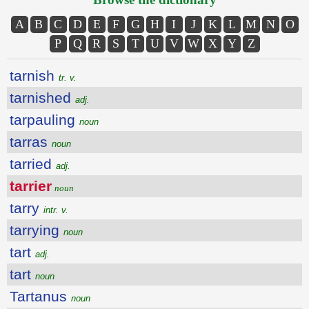
A
B
C
D
E
F
G
H
I
J
K
L
M
N
O
P
Q
R
S
T
U
V
W
X
Y
Z
tarnish
tr. v.
tarnished
adj.
tarpauling
noun
tarras
noun
tarried
adj.
tarrier
noun
tarry
intr. v.
tarrying
noun
tart
adj.
tart
noun
Tartanus
noun