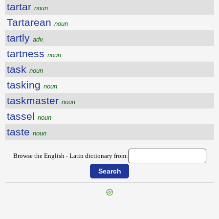
tartar
noun
Tartarean
noun
tartly
adv.
tartness
noun
task
noun
tasking
noun
taskmaster
noun
tassel
noun
taste
noun
Browse the English - Latin dictionary from:
{{ID:TARRIER100}}