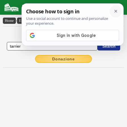
Latin Dictionary
Home
›
English-Latin
›
tarrier
English to Latin Dictionary
Donazione