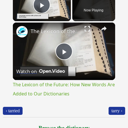
Now Playing
Play Video
×
The Lexicon of the Future: How New Words Are Added to Our Dictionaries
Play
Watch on
Video
The Lexicon of the Future: How New Words Are
Added to Our Dictionaries
‹ tarried
tarry ›
Browse the dictionary