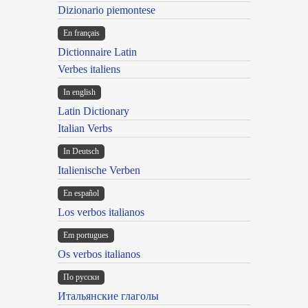
Dizionario piemontese
En français
Dictionnaire Latin
Verbes italiens
In english
Latin Dictionary
Italian Verbs
In Deutsch
Italienische Verben
En español
Los verbos italianos
Em portugues
Os verbos italianos
По русски
Итальянские глаголы