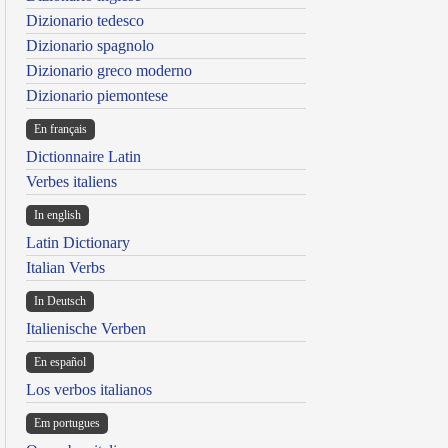
Dizionario tedesco
Dizionario spagnolo
Dizionario greco moderno
Dizionario piemontese
En français
Dictionnaire Latin
Verbes italiens
In english
Latin Dictionary
Italian Verbs
In Deutsch
Italienische Verben
En español
Los verbos italianos
Em portugues