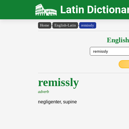
Latin Dictiona
Home
›
English-Latin
›
remissly
English
remissly
adverb
negligenter, supine