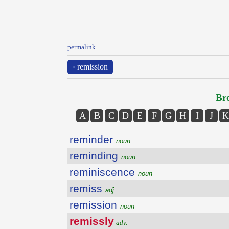
permalink
‹ remission
Bro
A
B
C
D
E
F
G
H
I
J
K
reminder
noun
reminding
noun
reminiscence
noun
remiss
adj.
remission
noun
remissly
adv.