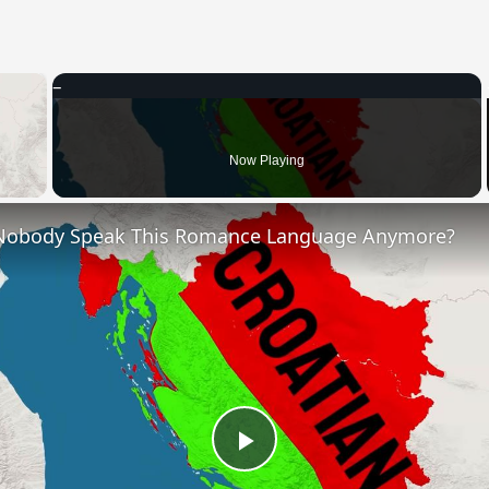
×
 Video
Now Playing
Nobody Speak This Romance Language Anymore?
Play