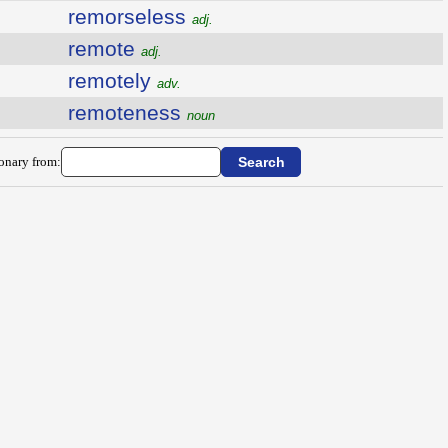
remorseless
adj.
remote
adj.
remotely
adv.
remoteness
noun
ionary from: