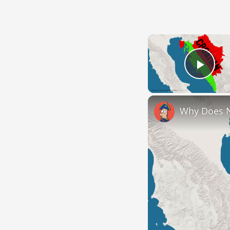
Play
Why Does 