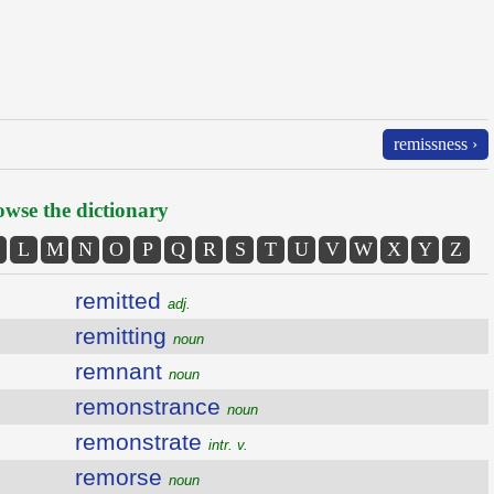
remissness ›
wse the dictionary
L
M
N
O
P
Q
R
S
T
U
V
W
X
Y
Z
remitted
adj.
remitting
noun
remnant
noun
remonstrance
noun
remonstrate
intr. v.
remorse
noun