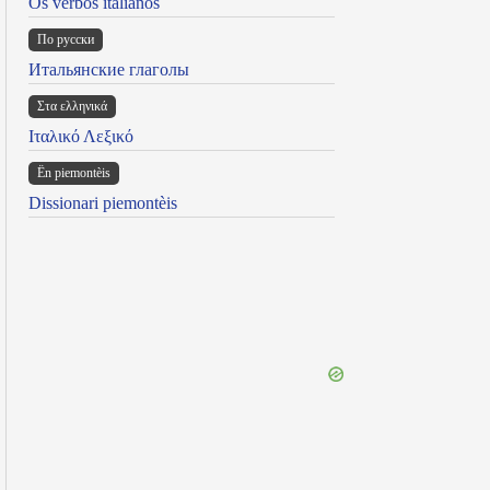
Os verbos italianos
По русски
Итальянские глаголы
Στα ελληνικά
Ιταλικό Λεξικό
Ën piemontèis
Dissionari piemontèis