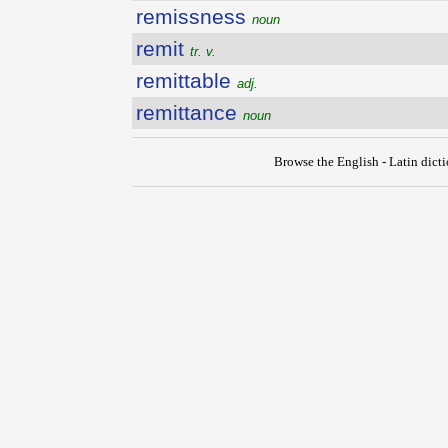
remissness
noun
remit
tr. v.
remittable
adj.
remittance
noun
Browse the English - Latin dict