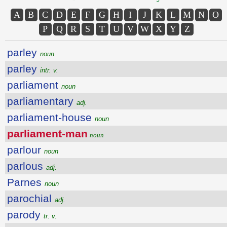
A
B
C
D
E
F
G
H
I
J
K
L
M
N
O
P
Q
R
S
T
U
V
W
X
Y
Z
parley
noun
parley
intr. v.
parliament
noun
parliamentary
adj.
parliament-house
noun
parliament-man
noun
parlour
noun
parlous
adj.
Parnes
noun
parochial
adj.
parody
tr. v.