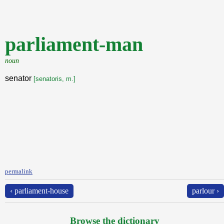
parliament-man
noun
senator
[senatoris, m.]
permalink
‹ parliament-house
parlour ›
Browse the dictionary