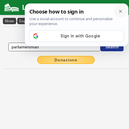
Latin Dictionary
Home
›
English-Latin
›
parliament-man
English to Latin Dictionary
Donazione