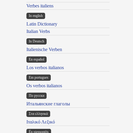
Verbes italiens
In english
Latin Dictionary
Italian Verbs
In Deutsch
Italienische Verben
En español
Los verbos italianos
Em portugues
Os verbos italianos
По русски
Итальянские глаголы
Στα ελληνικά
Ιταλικό Λεξικό
Ën piemontèis