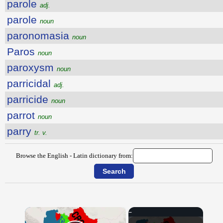
parole
adj.
parole
noun
paronomasia
noun
Paros
noun
paroxysm
noun
parricidal
adj.
parricide
noun
parrot
noun
parry
tr. v.
Browse the English - Latin dictionary from:
×