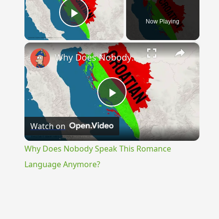
Now Playing
Play Video
×
Why Does Nobody Speak This Romance Language Anymore?
Play
Watch on
Video
Why Does Nobody Speak This Romance
Language Anymore?