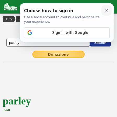
Latin Dictionary
Home
›
English-Latin
›
parley
English to Latin Dictionary
Donazione
parley
noun