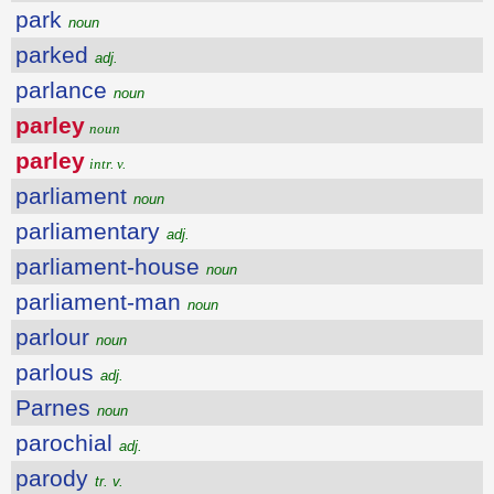
park
noun
parked
adj.
parlance
noun
parley
noun
parley
intr. v.
parliament
noun
parliamentary
adj.
parliament-house
noun
parliament-man
noun
parlour
noun
parlous
adj.
Parnes
noun
parochial
adj.
parody
tr. v.