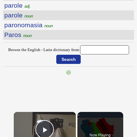
parole
adj.
parole
noun
paronomasia
noun
Paros
noun
Browse the English - Latin dictionary from:
{{ID:PARLEY100}}
---CACHE---
×
Now Playing