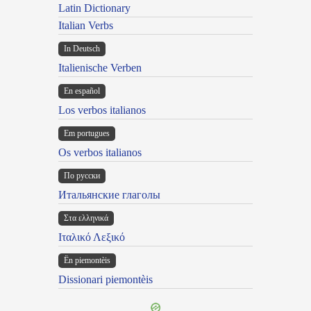
Latin Dictionary
Italian Verbs
In Deutsch
Italienische Verben
En español
Los verbos italianos
Em portugues
Os verbos italianos
По русски
Итальянские глаголы
Στα ελληνικά
Ιταλικό Λεξικό
Ën piemontèis
Dissionari piemontèis