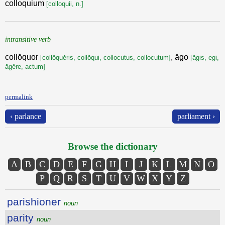
colloquium
[colloquii, n.]
intransitive verb
collŏquor
, ăgo
[collŏquěris, collŏqui, collocutus, collocutum]
[ăgis, egi,
ăgěre, actum]
permalink
‹ parlance
parliament ›
Browse the dictionary
A
B
C
D
E
F
G
H
I
J
K
L
M
N
O
P
Q
R
S
T
U
V
W
X
Y
Z
parishioner
noun
parity
noun