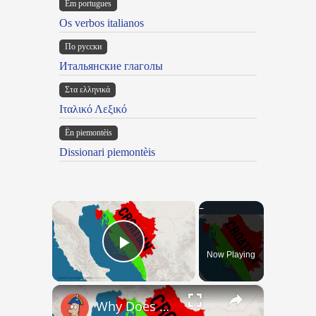
Em portugues
Os verbos italianos
По русски
Итальянские глаголы
Στα ελληνικά
Ιταλικό Λεξικό
Ën piemontèis
Dissionari piemontèis
×
Now Playing
Play Video
×
Why Does Nobody Speak This Romance Language Anymore?