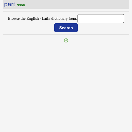
part
noun
Browse the English - Latin dictionary from:
{{ID:PARRICIDAL100}}
---CACHE---