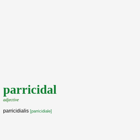
parricidal
adjective
parricidialis
[parricidiale]