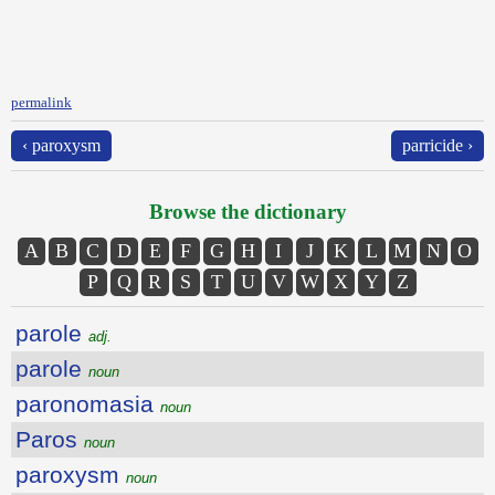
permalink
‹ paroxysm
parricide ›
Browse the dictionary
A
B
C
D
E
F
G
H
I
J
K
L
M
N
O
P
Q
R
S
T
U
V
W
X
Y
Z
parole
adj.
parole
noun
paronomasia
noun
Paros
noun
paroxysm
noun