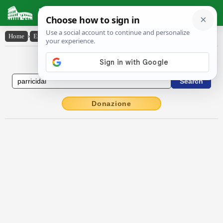
Latin Dictionary
Home
›
English-Latin
›
parricidal
English to Latin Dictionary
Donazione