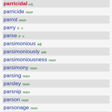
parricidal
adj.
parricide
noun
parrot
noun
parry
tr. v.
parse
tr. v.
parsimonious
adj.
parsimoniously
adv.
parsimoniousness
noun
parsimony
noun
parsing
noun
parsley
noun
parsnip
noun
parson
noun
parsonage
noun