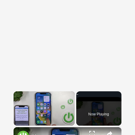
×
Now Playing
×
Unmute