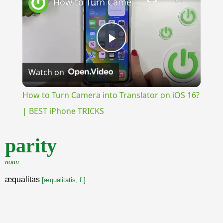
How to Turn Camera into Translator on iOS 16? | BEST iPhone TRICKS
Play
Watch on
Video
How to Turn Camera into Translator on iOS 16?
| BEST iPhone TRICKS
parity
noun
æquālitās
[æqualitatis, f.]