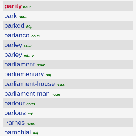
parity
noun
park
noun
parked
adj.
parlance
noun
parley
noun
parley
intr. v.
parliament
noun
parliamentary
adj.
parliament-house
noun
parliament-man
noun
parlour
noun
parlous
adj.
Parnes
noun
parochial
adj.