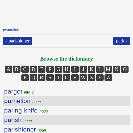
permalink
‹ parishioner
park ›
Browse the dictionary
A
B
C
D
E
F
G
H
I
J
K
L
M
N
O
P
Q
R
S
T
U
V
W
X
Y
Z
parget
intr. v.
parhelion
noun
paring-knife
noun
parish
noun
parishioner
noun