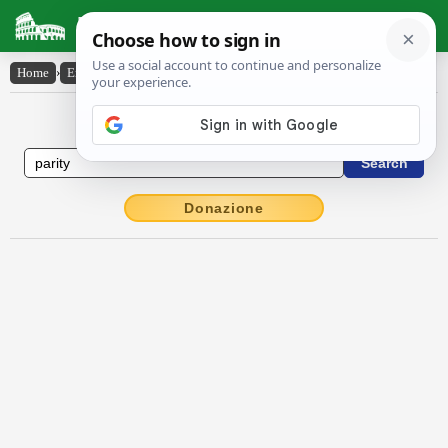
Latin Dictionary
Home
›
English-Latin
›
parity
English to Latin Dictionary
Donazione