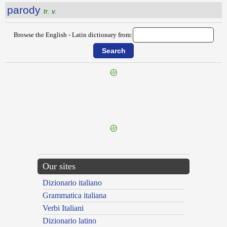
parody
tr. v.
Browse the English - Latin dictionary from:
{{ID:PARITY100}}
---CACHE---
Our sites
Dizionario italiano
Grammatica italiana
Verbi Italiani
Dizionario latino