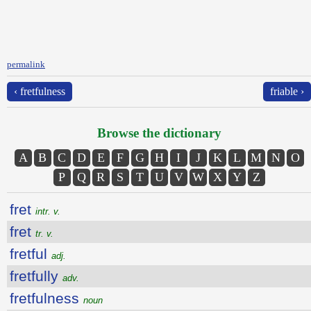
permalink
‹ fretfulness
friable ›
Browse the dictionary
A
B
C
D
E
F
G
H
I
J
K
L
M
N
O
P
Q
R
S
T
U
V
W
X
Y
Z
fret
intr. v.
fret
tr. v.
fretful
adj.
fretfully
adv.
fretfulness
noun