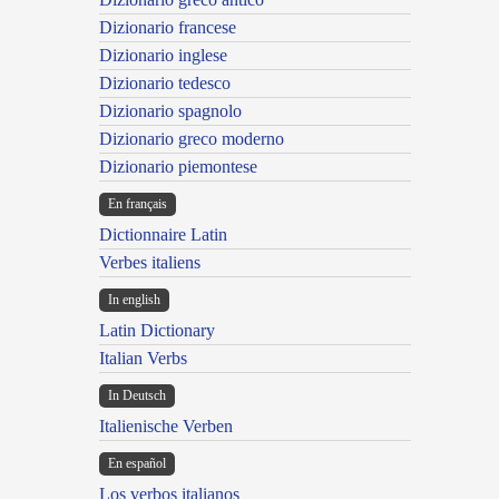
Dizionario francese
Dizionario inglese
Dizionario tedesco
Dizionario spagnolo
Dizionario greco moderno
Dizionario piemontese
En français
Dictionnaire Latin
Verbes italiens
In english
Latin Dictionary
Italian Verbs
In Deutsch
Italienische Verben
En español
Los verbos italianos