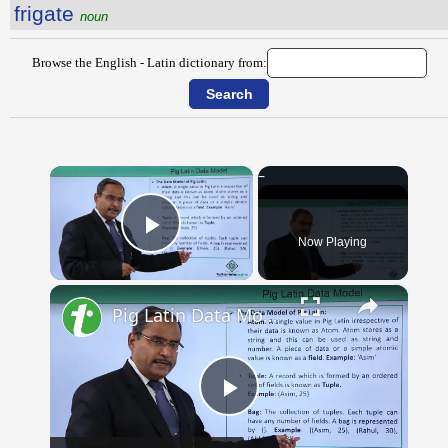
frigate
noun
Browse the English - Latin dictionary from:
×
Now Playing
Play Video
×
Pig Latin Data Model
Play