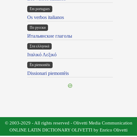
Em portugues
Os verbos italianos
По русски
Итальянские глаголы
Στα ελληνικά
Ιταλικό Λεξικό
Ën piemontèis
Dissionari piemontèis
© 2003-2029 - All rights reserved - Olivetti Media Communication
ONLINE LATIN DICTIONARY OLIVETTI by Enrico Olivetti