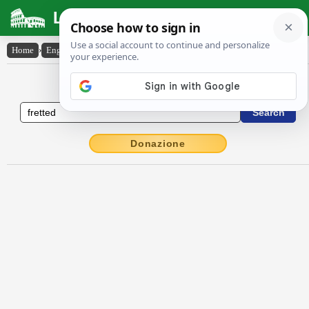
Latin Dictionary
Home
›
English-Latin
›
fretted
English to Latin Dictionary
Donazione