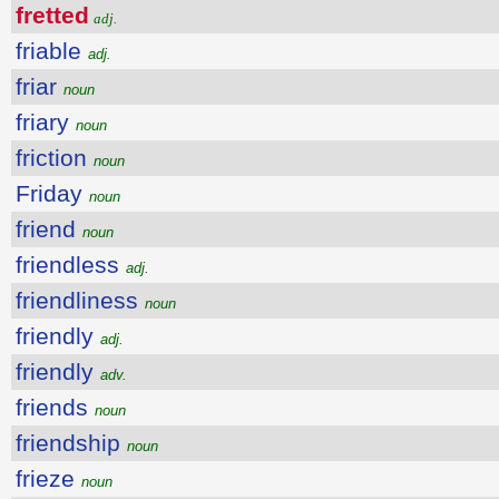
fretted
adj.
friable
adj.
friar
noun
friary
noun
friction
noun
Friday
noun
friend
noun
friendless
adj.
friendliness
noun
friendly
adj.
friendly
adv.
friends
noun
friendship
noun
frieze
noun