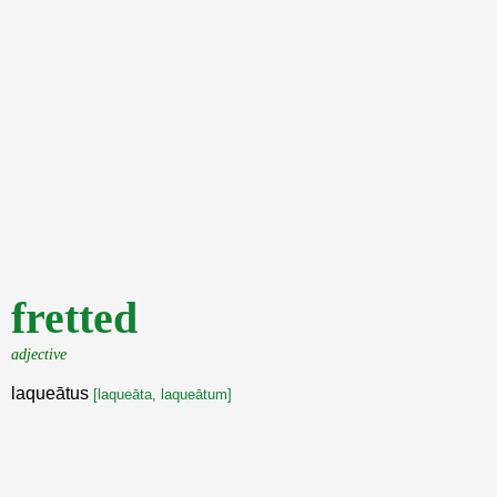
fretted
adjective
laqueātus
[laqueāta, laqueātum]