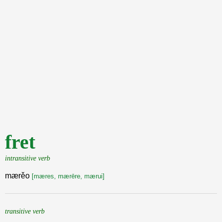
fret
intransitive verb
mærěo
[mæres, mærēre, mærui]
transitive verb