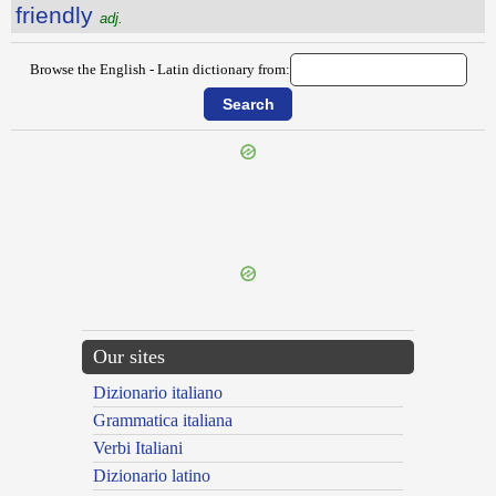
friendly
adj.
Browse the English - Latin dictionary from:
{{ID:FRET100}}
---CACHE---
Our sites
Dizionario italiano
Grammatica italiana
Verbi Italiani
Dizionario latino