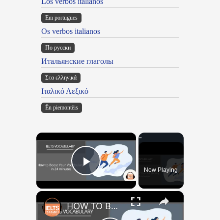
Los verbos italianos
Em portugues
Os verbos italianos
По русски
Итальянские глаголы
Στα ελληνικά
Ιταλικό Λεξικό
Ën piemontèis
×
Now Playing
Play Video
×
HOW TO BOOST YOUR VOCABULARY IN 24 MINUTES