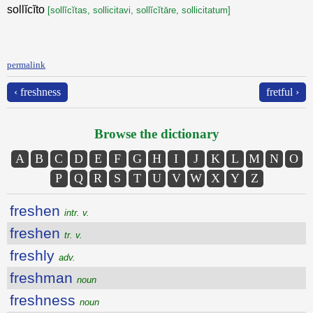
sollĭcĭto
[sollĭcĭtas, sollicitavi, sollĭcĭtāre, sollicitatum]
permalink
‹ freshness
fretful ›
Browse the dictionary
A
B
C
D
E
F
G
H
I
J
K
L
M
N
O
P
Q
R
S
T
U
V
W
X
Y
Z
freshen
intr. v.
freshen
tr. v.
freshly
adv.
freshman
noun
freshness
noun