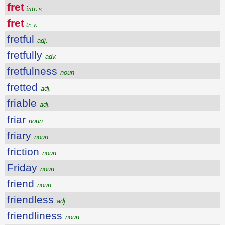
fret
intr. v.
fret
tr. v.
fretful
adj.
fretfully
adv.
fretfulness
noun
fretted
adj.
friable
adj.
friar
noun
friary
noun
friction
noun
Friday
noun
friend
noun
friendless
adj.
friendliness
noun