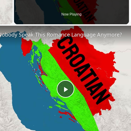
 Video
Now Playing
Nobody Speak This Romance Language Anymore?
Play
Video