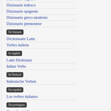
Dizionario tedesco
Dizionario spagnolo
Dizionario greco moderno
Dizionario piemontese
En français
Dictionnaire Latin
Verbes italiens
In english
Latin Dictionary
Italian Verbs
In Deutsch
Italienische Verben
En español
Los verbos italianos
Em portugues