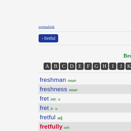
permalink
‹ fretful
Bro
A
B
C
D
E
F
G
H
I
J
K
freshman
noun
freshness
noun
fret
intr. v.
fret
tr. v.
fretful
adj.
fretfully
adv.