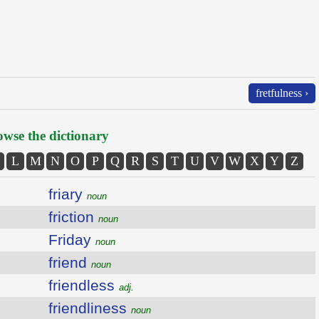
fretfulness ›
wse the dictionary
L
M
N
O
P
Q
R
S
T
U
V
W
X
Y
Z
friary
noun
friction
noun
Friday
noun
friend
noun
friendless
adj.
friendliness
noun