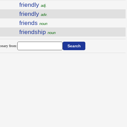
friendly
adj.
friendly
adv.
friends
noun
friendship
noun
ionary from: