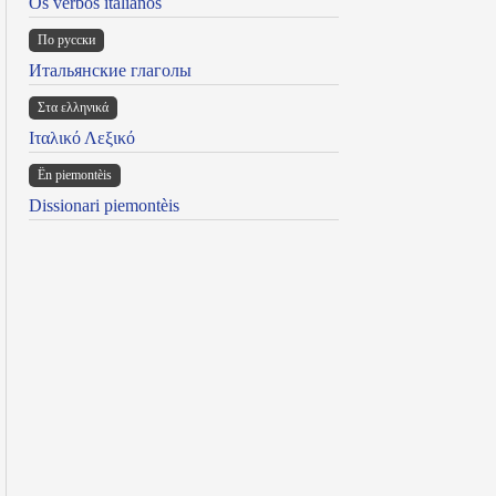
Os verbos italianos
По русски
Итальянские глаголы
Στα ελληνικά
Ιταλικό Λεξικό
Ën piemontèis
Dissionari piemontèis