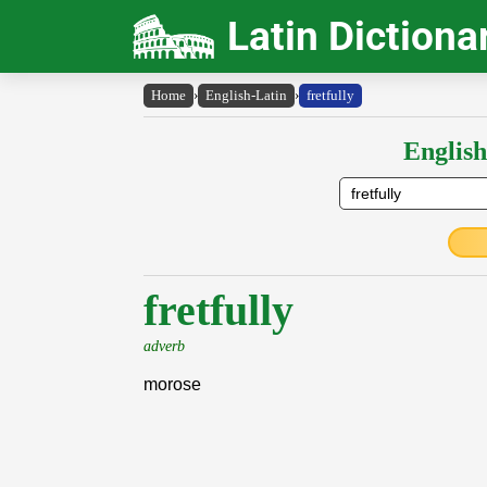
Latin Dictiona
Home
›
English-Latin
›
fretfully
English
fretfully
adverb
morose