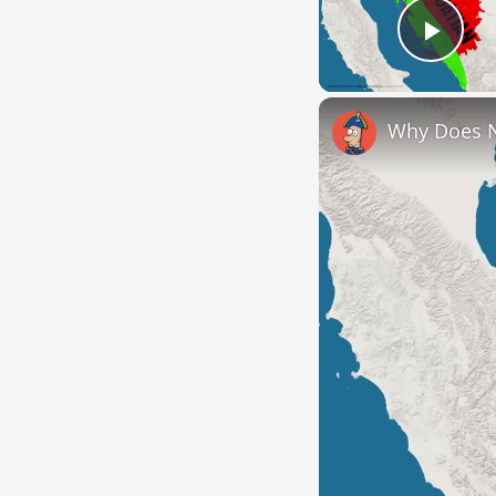
Play
Why Does 