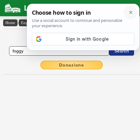
Latin Dictionary
Home
›
English-Latin
›
foggy
English to Latin Dictionary
Donazione