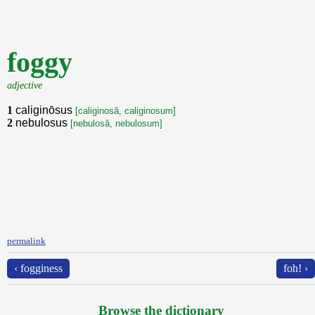
foggy
adjective
1
caliginōsus
[caliginosă, caliginosum]
2
nebulosus
[nebulosă, nebulosum]
permalink
‹ fogginess
foh! ›
Browse the dictionary