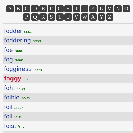
A
B
C
D
E
F
G
H
I
J
K
L
M
N
O
P
Q
R
S
T
U
V
W
X
Y
Z
fodder
noun
foddering
noun
foe
noun
fog
noun
fogginess
noun
foggy
adj.
foh!
interj.
foible
noun
foil
noun
foil
tr. v.
foist
tr. v.