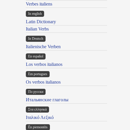
Verbes italiens
In english
Latin Dictionary
Italian Verbs
In Deutsch
Italienische Verben
En español
Los verbos italianos
Em portugues
Os verbos italianos
По русски
Итальянские глаголы
Στα ελληνικά
Ιταλικό Λεξικό
Ën piemontèis