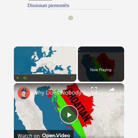
Dissionari piemontèis
×
Now Playing
×
Play
Unmute
Fullscreen
Why Does Nobody Speak This Romance Language Anymore?
Play
Watch on