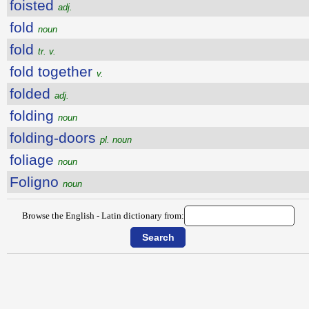
foisted
adj.
fold
noun
fold
tr. v.
fold together
v.
folded
adj.
folding
noun
folding-doors
pl. noun
foliage
noun
Foligno
noun
Browse the English - Latin dictionary from: