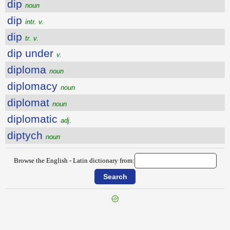
dip
noun
dip
intr. v.
dip
tr. v.
dip under
v.
diploma
noun
diplomacy
noun
diplomat
noun
diplomatic
adj.
diptych
noun
Browse the English - Latin dictionary from: