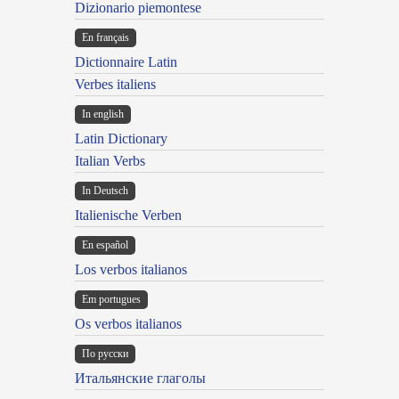
Dizionario piemontese
En français
Dictionnaire Latin
Verbes italiens
In english
Latin Dictionary
Italian Verbs
In Deutsch
Italienische Verben
En español
Los verbos italianos
Em portugues
Os verbos italianos
По русски
Итальянские глаголы