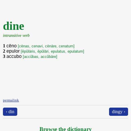
dine
intransitive verb
1
cēno
[cēnas, cenavi, cēnāre, cenatum]
2
epulor
[ěpŭlāris, ěpŭlāri, epulatus, epulatum]
3
accubo
[accŭbas, accŭbāre]
permalink
‹ din
dingy ›
Browse the dictionary