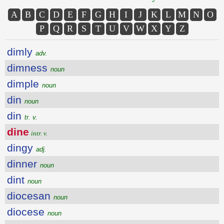
A
B
C
D
E
F
G
H
I
J
K
L
M
N
O
P
Q
R
S
T
U
V
W
X
Y
Z
dimly
adv.
dimness
noun
dimple
noun
din
noun
din
tr. v.
dine
intr. v.
dingy
adj.
dinner
noun
dint
noun
diocesan
noun
diocese
noun