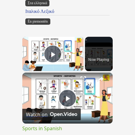
Στα ελληνικά
Ιταλικό Λεξικό
Ën piemontèis
×
Now Playing
Play Video
×
Sports in Spanish
Play
Watch on
Video
Sports in Spanish