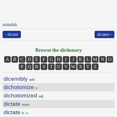
permalink
‹ dictate
dictator ›
Browse the dictionary
A
B
C
D
E
F
G
H
I
J
K
L
M
N
O
P
Q
R
S
T
U
V
W
X
Y
Z
dicernibly
adv.
dichotomize
v.
dichotomized
adj.
dictate
noun
dictate
tr. v.