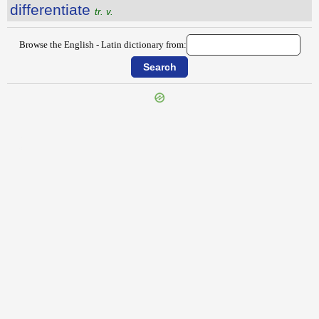
differentiate
tr. v.
Browse the English - Latin dictionary from:
{{ID:DICTATION100}}
---CACHE---