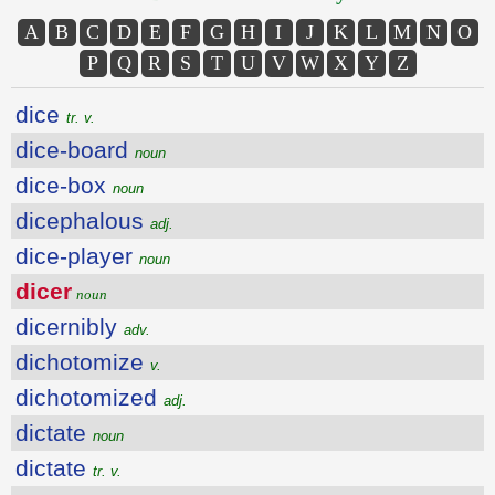
A
B
C
D
E
F
G
H
I
J
K
L
M
N
O
P
Q
R
S
T
U
V
W
X
Y
Z
dice
tr. v.
dice-board
noun
dice-box
noun
dicephalous
adj.
dice-player
noun
dicer
noun
dicernibly
adv.
dichotomize
v.
dichotomized
adj.
dictate
noun
dictate
tr. v.