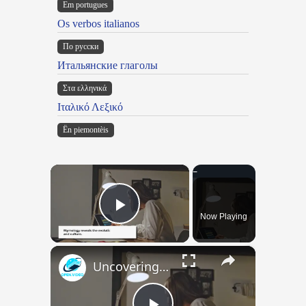
Em portugues
Os verbos italianos
По русски
Итальянские глаголы
Στα ελληνικά
Ιταλικό Λεξικό
Ën piemontèis
×
Now Playing
Play Video
×
Uncovering the Fascinating Origins of Words: A Journey Through Time with Dictionaries