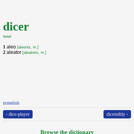
dicer
noun
1
aleo
[aleonis, m.]
2
aleator
[aleatoris, m.]
permalink
‹ dice-player
dicernibly ›
Browse the dictionary