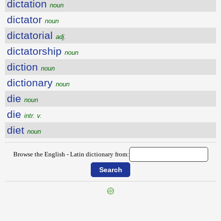
dictation
noun
dictator
noun
dictatorial
adj.
dictatorship
noun
diction
noun
dictionary
noun
die
noun
die
intr. v.
diet
noun
Browse the English - Latin dictionary from: