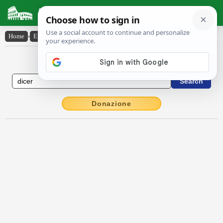
Latin Dictionary
Home
›
English-Latin
›
dicer
English to Latin Dictionary
Donazione