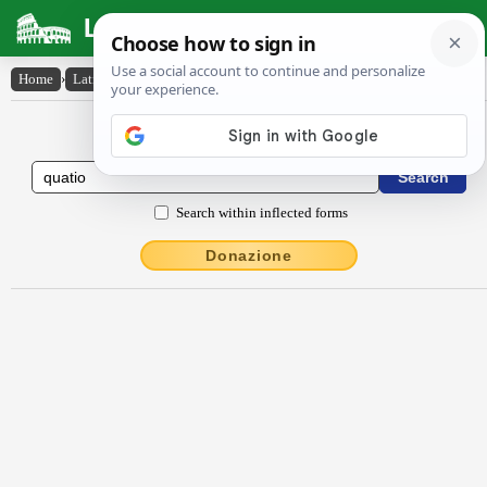
Latin Dictionary
Home
›
Latin-English
›
quătĭo
Latin to English Dictionary
Search within inflected forms
Donazione