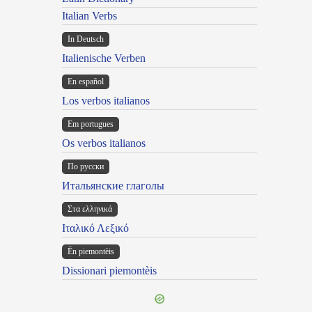
Italian Verbs
In Deutsch
Italienische Verben
En español
Los verbos italianos
Em portugues
Os verbos italianos
По русски
Итальянские глаголы
Στα ελληνικά
Ιταλικό Λεξικό
Ën piemontèis
Dissionari piemontèis