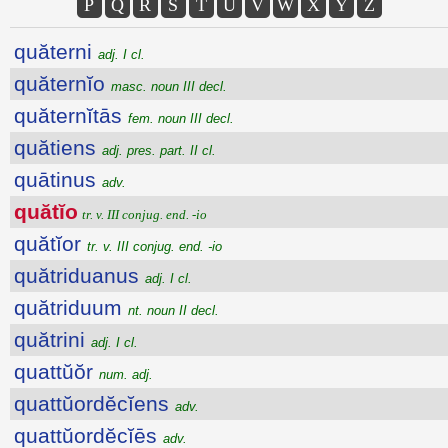
P
Q
R
S
T
U
V
W
X
Y
Z
quăterni
adj. I cl.
quăternĭo
masc. noun III decl.
quăternĭtās
fem. noun III decl.
quătiens
adj. pres. part. II cl.
quātinus
adv.
quătĭo
tr. v. III conjug. end. -io
quătĭor
tr. v. III conjug. end. -io
quătriduanus
adj. I cl.
quătriduum
nt. noun II decl.
quătrini
adj. I cl.
quattŭŏr
num. adj.
quattŭordĕcĭens
adv.
quattŭordĕcĭēs
adv.