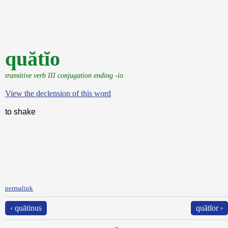
quătĭo
transitive verb III conjugation ending -io
View the declension of this word
to shake
permalink
‹ quātinus
quătĭor ›