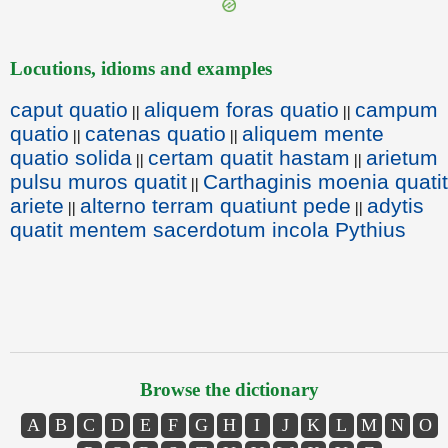
Locutions, idioms and examples
caput quatio
aliquem foras quatio
campum
||
||
quatio
catenas quatio
aliquem mente
||
||
quatio solida
certam quatit hastam
arietum
||
||
pulsu muros quatit
Carthaginis moenia quatit
||
ariete
alterno terram quatiunt pede
adytis
||
||
quatit mentem sacerdotum incola Pythius
Browse the dictionary
A
B
C
D
E
F
G
H
I
J
K
L
M
N
O