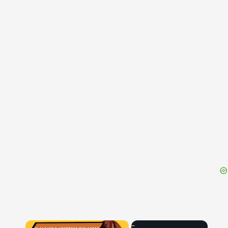
{{ID:QUATIO100}}
---CACHE---
×