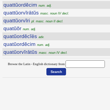
quattŭordĕcim
num. adj.
quattŭorvĭrātŭs
masc. noun IV decl.
quattŭorvĭri
pl. masc. noun II decl.
quatŭŏr
num. adj.
quatŭordĕcĭēs
adv.
quatŭordĕcim
num. adj.
quatŭorvĭrātŭs
masc. noun IV decl.
Browse the Latin - English dictionary from: