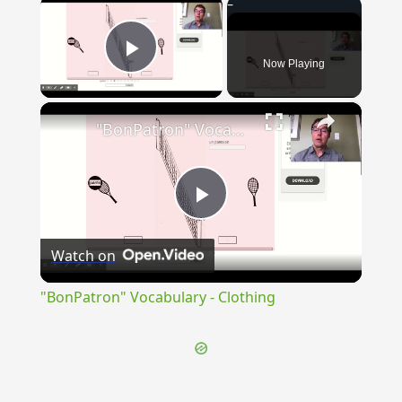
×
Now Playing
Play Video
×
"BonPatron" Vocabulary - Clothing
Play
Watch on
Video
"BonPatron" Vocabulary - Clothing
{{ID:URBICARIUS100}}