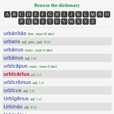
Browse the dictionary
A
B
C
D
E
F
G
H
I
J
K
L
M
N
O
P
Q
R
S
T
U
V
W
X
Y
Z
urbānĭtās
fem. noun III decl.
urbans
adj. pres. part. II cl.
urbānus
masc. noun II decl.
urbānus
adj. I cl.
urbĭcăpus
masc. noun II decl.
urbĭcārĭus
adj. I cl.
urbĭcrĕmus
adj. I cl.
urbĭcus
adj. I cl.
Urbĭgĕnus
adj. I cl.
Urbīnās
adj. II cl.