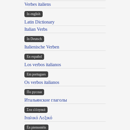
Verbes italiens
In english
Latin Dictionary
Italian Verbs
In Deutsch
Italienische Verben
En español
Los verbos italianos
Em portugues
Os verbos italianos
По русски
Итальянские глаголы
Στα ελληνικά
Ιταλικό Λεξικό
Ën piemontèis