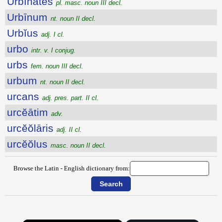
Urbīnātes
pl. masc. noun III decl.
Urbīnum
nt. noun II decl.
Urbĭus
adj. I cl.
urbo
intr. v. I conjug.
urbs
fem. noun III decl.
urbum
nt. noun II decl.
urcans
adj. pres. part. II cl.
urcĕātim
adv.
urcĕŏlāris
adj. II cl.
urcĕŏlus
masc. noun II decl.
Browse the Latin - English dictionary from: