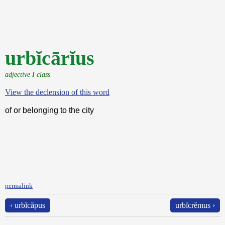
urbĭcārĭus
adjective I class
View the declension of this word
of or belonging to the city
permalink
‹ urbĭcăpus
urbĭcrĕmus ›