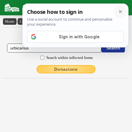
Latin Dictionary
Home
›
Latin-English
›
urbĭcārĭus
Latin to English Dictionary
Search within inflected forms
Donazione