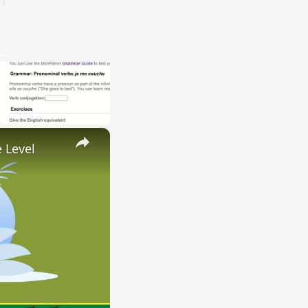
×
 Level