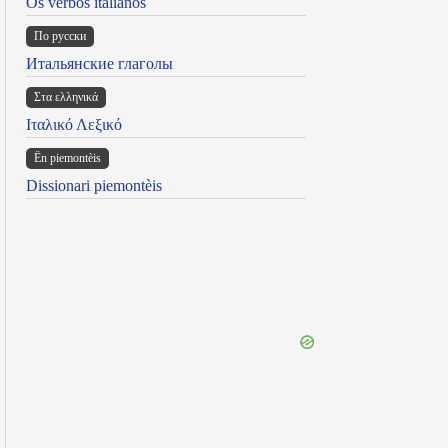
Os verbos italianos
По русски
Итальянские глаголы
Στα ελληνικά
Ιταλικό Λεξικό
Ën piemontèis
Dissionari piemontèis