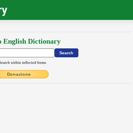
ry
o English Dictionary
Search within inflected forms
Donazione