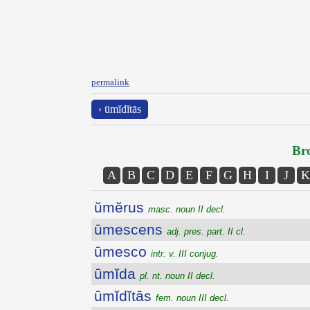
permalink
‹ ūmĭdĭtās
Bro
A
B
C
D
E
F
G
H
I
J
K
ŭmĕrus
masc. noun II decl.
ūmescens
adj. pres. part. II cl.
ūmesco
intr. v. III conjug.
ūmĭda
pl. nt. noun II decl.
ūmĭdĭtās
fem. noun III decl.