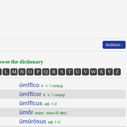
ūmĭdum ›
wse the dictionary
L
M
N
O
P
Q
R
S
T
U
V
W
X
Y
Z
ūmĭfĭco
tr. v. I conjug.
ūmĭfĭcor
tr. v. I conjug.
ūmĭfĭcus
adj. I cl.
ūmŏr
masc. noun III decl.
ūmōrōsus
adj. I cl.