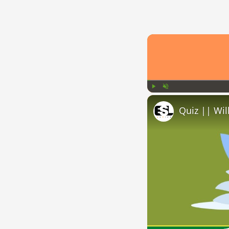
Play
Unmute
Quiz || Wil