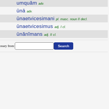
umquăm
adv.
ūnā
adv.
ūnaetvicesimani
pl. masc. noun II decl.
ūnaetvicesimus
adj. I cl.
ūnănĭmans
adj. II cl.
ionary from: