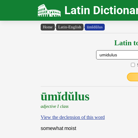
Latin Dictiona
Home
›
Latin-English
›
ūmĭdŭlus
Latin t
ūmĭdŭlus
adjective I class
View the declension of this word
somewhat moist