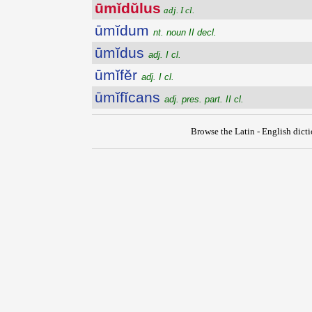
ūmĭdŭlus
adj. I cl.
ūmĭdum
nt. noun II decl.
ūmĭdus
adj. I cl.
ūmĭfĕr
adj. I cl.
ūmĭfĭcans
adj. pres. part. II cl.
Browse the Latin - English dict