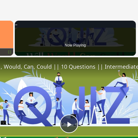
×
Now Playing
Fullscreen
l, Would, Can, Could || 10 Questions || Intermediate
Play