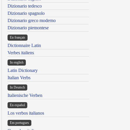
Dizionario tedesco
Dizionario spagnolo
Dizionario greco moderno
Dizionario piemontese
En français
Dictionnaire Latin
Verbes italiens
In english
Latin Dictionary
Italian Verbs
In Deutsch
Italienische Verben
En español
Los verbos italianos
Em portugues